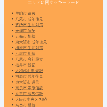
エリアに関するキーワード
生駒市 遺言
八尾市 成年後見
御所市 生前対策
天理市 登記
五條市 相続
東大阪市 成年後見
橿原市 生前対策
八尾市 相続
八尾市 会社設立
桜井市 登記
大和郡山市 登記
柏原市 成年後見
東大阪市 遺言
奈良市 家族信託
香芝市 家族信託
大阪市中央区 相続
奈良市 相続