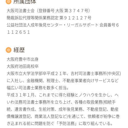
所属団体
大阪司法書士会（登録番号 大阪 第３７４７号）
簡裁訴訟代理等関係業務認定 第９１２１２７号
公益社団法人成年後見センター・リーガルサポート 会員番号６
１１２６５１
経歴
大阪府豊中市出身
大阪府池田高校卒
大阪市立大学法学部卒平成２１年、吉村司法書士事務所(中央区)
に入社し、金融機関、税理士、不動産事業者向けサービスなど
幅広い司法書士業務を数多く担当。
平成３１年１月、これまでに得た経験とノウハウを生かし、へ
いわ法務司法書士事務所を立ち上げ、各種の取扱業務(相続手
続、遺言書作成、生前対策、成年後見業務、不動産登記、動産
債権譲渡登記、商業法人登記など)を通じて、依頼者が紛争に巻
き込まれる前に問題を防ぐ「予防法務」に取り組んでいる。