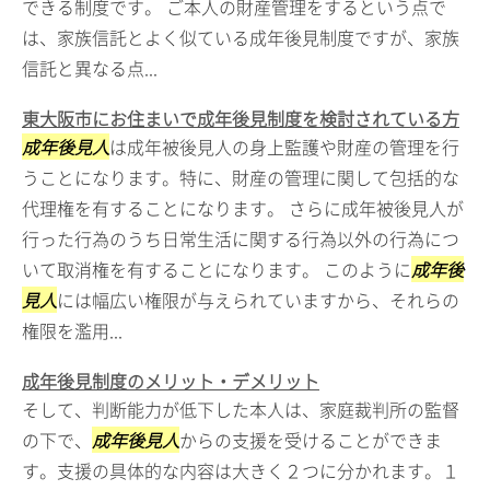
できる制度です。 ご本人の財産管理をするという点で
は、家族信託とよく似ている成年後見制度ですが、家族
信託と異なる点...
東大阪市にお住まいで成年後見制度を検討されている方
成年後見人
は成年被後見人の身上監護や財産の管理を行
うことになります。特に、財産の管理に関して包括的な
代理権を有することになります。 さらに成年被後見人が
行った行為のうち日常生活に関する行為以外の行為につ
いて取消権を有することになります。 このように
成年後
見人
には幅広い権限が与えられていますから、それらの
権限を濫用...
成年後見制度のメリット・デメリット
そして、判断能力が低下した本人は、家庭裁判所の監督
の下で、
成年後見人
からの支援を受けることができま
す。支援の具体的な内容は大きく２つに分かれます。１