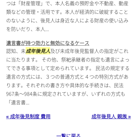
つは「財産管理」で、本人名義の預貯金や不動産、動産
類などの管理・活用です。本人が経済的に破綻すること
のないように、後見人は身近な人による財産の使い込み
を防いだり、本人...
遺言書が持つ効力と無効になるケース
認知、未
成年後見人
及び未成年後見監督人の指定がこれ
に当たります。 その他、祭祀承継者の指定も遺言によっ
てできる事項として定められています。 民法の規定する
遺言の方式には、３つの普通方式と４つの特別方式があ
ります。それぞれの書き方や具体的な手続きは、民法
967条～984条に規定されていますが、いずれの方式も
「遺言書...
« 成年後見制度 費用
成年後見人 親族 »
一覧に戻る