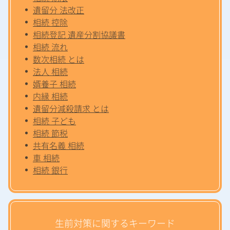
遺留分 法改正
相続 控除
相続登記 遺産分割協議書
相続 流れ
数次相続 とは
法人 相続
婿養子 相続
内縁 相続
遺留分減殺請求 とは
相続 子ども
相続 節税
共有名義 相続
車 相続
相続 銀行
生前対策に関するキーワード