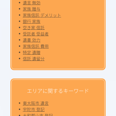
遺言 無効
家族 贈与
家族信託 デメリット
銀行 家族
空き家 信託
受託者 受益者
遺書 効力
家族信託 費用
特定 遺贈
信託 遺留分
エリアに関するキーワード
東大阪市 遺言
宇陀市 登記
大和郡山市 登記