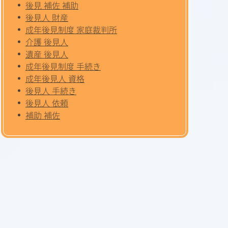
後見 補佐 補助
後見人 財産
成年後見制度 家庭裁判所
介護 後見人
遺産 後見人
成年後見制度 手続き
成年後見人 資格
後見人 手続き
後見人 依頼
補助 補佐