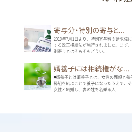
寄与分・特別の寄与と...
2019年7月1日より、特別寄与料の請求権
する改正相続法が施行されました。まず、
別寄与とはそもそもどうい...
婿養子には相続権がな...
■婿養子とは婿養子とは、女性の両親と養
縁組を結ぶことで養子になったうえで、そ
女性と結婚し、妻の姓を名乗る人...