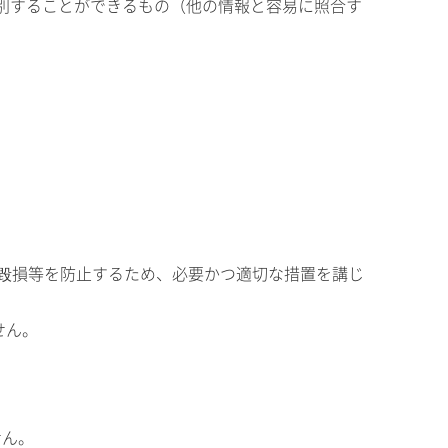
別することができるもの（他の情報と容易に照合す
は毀損等を防止するため、必要かつ適切な措置を講じ
せん。
。
せん。