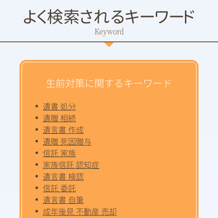
よく検索されるキーワード
生前対策に関するキーワード
遺書 処分
遺贈 相続
遺言書 作成
遺贈 死因贈与
信託 家族
家族信託 認知症
遺言書 検認
信託 委託
遺言書 自筆
成年後見 不動産 売却