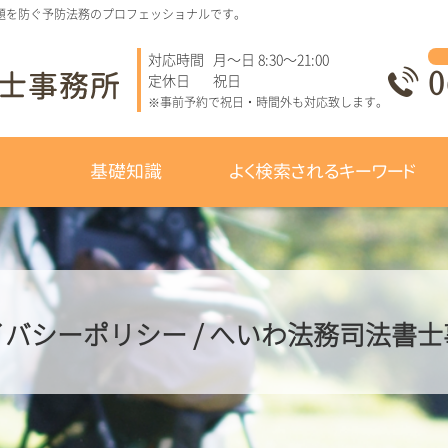
題を防ぐ予防法務のプロフェッショナルです。
対応時間
月～日 8:30～21:00
0
定休日
祝日
※事前予約で祝日・時間外も対応致します。
基礎知識
よく検索されるキーワード
バシーポリシー / へいわ法務司法書