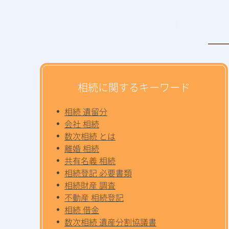
相続に関するキーワード
相続 遺留分
会社 相続
数次相続 とは
離婚 相続
共有名義 相続
相続登記 必要書類
相続財産 調査
不動産 相続登記
相続 借金
数次相続 遺産分割協議書