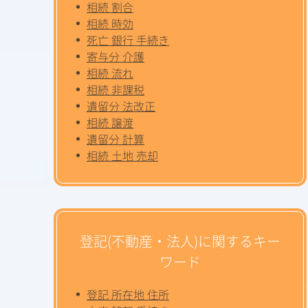
相続 割合
相続 時効
死亡 銀行 手続き
寄与分 介護
相続 流れ
相続 非課税
遺留分 法改正
相続 譲渡
遺留分 計算
相続 土地 売却
登記(不動産・法人)に関するキー
ワード
登記 所在地 住所