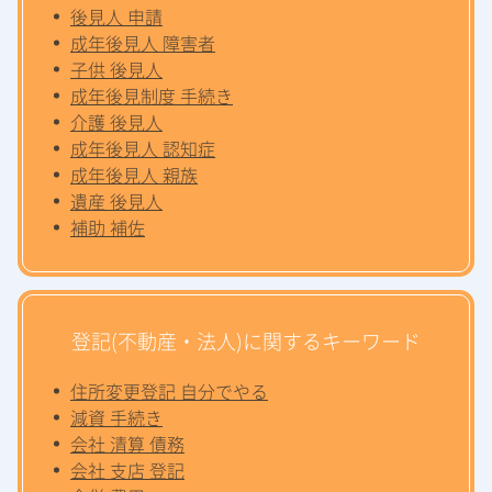
後見人 申請
成年後見人 障害者
子供 後見人
成年後見制度 手続き
介護 後見人
成年後見人 認知症
成年後見人 親族
遺産 後見人
補助 補佐
登記(不動産・法人)に関するキーワード
住所変更登記 自分でやる
減資 手続き
会社 清算 債務
会社 支店 登記