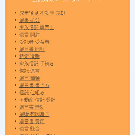
成年後見 不動産 売却
遺書 処分
家族信託 専門士
遺言 開封
受託者 受益者
遺言書 開封
特定 遺贈
家族信託 手続き
信託 遺言
遺言 種類
遺言書 書き方
信託 仕組み
不動産 信託 登記
遺言書 無効
遺贈 死因贈与
遺言書 費用
遺言 録音