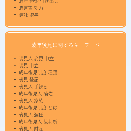
遺産 預金 引き出し
遺言書 効力
信託 贈与
成年後見に関するキーワード
後見人 変更 申立
後見 申立
成年後見制度 種類
後見 登記
後見人 手続き
成年後見人 補佐
後見人 家族
成年後見制度 とは
後見人 選任
成年後見人 裁判所
後見人 財産