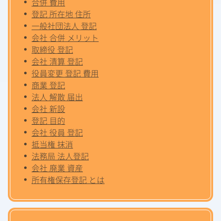
合併 費用
登記 所在地 住所
一般社団法人 登記
会社 合併 メリット
取締役 登記
会社 清算 登記
役員変更 登記 費用
商業 登記
法人 解散 届出
会社 新設
登記 目的
会社 役員 登記
抵当権 抹消
法務局 法人登記
会社 廃業 資産
所有権保存登記 とは