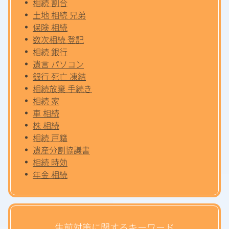
相続 割合
土地 相続 兄弟
保険 相続
数次相続 登記
相続 銀行
遺言 パソコン
銀行 死亡 凍結
相続放棄 手続き
相続 家
車 相続
株 相続
相続 戸籍
遺産分割協議書
相続 時効
年金 相続
生前対策に関するキーワード