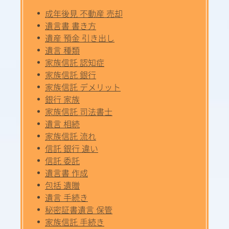
成年後見 不動産 売却
遺言書 書き方
遺産 預金 引き出し
遺言 種類
家族信託 認知症
家族信託 銀行
家族信託 デメリット
銀行 家族
家族信託 司法書士
遺言 相続
家族信託 流れ
信託 銀行 違い
信託 委託
遺言書 作成
包括 遺贈
遺言 手続き
秘密証書遺言 保管
家族信託 手続き