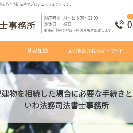
題を防ぐ予防法務のプロフェッショナルです。
対応時間
月～日 8:30～21:00
0
定休日
祝日
※事前予約で祝日・時間外も対応致します。
基礎知識
よく検索されるキーワード
建物を相続した場合に必要な手続きとは
いわ法務司法書士事務所