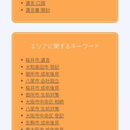
遺言 口頭
遺言書 開封
エリアに関するキーワード
桜井市 遺言
大和高田市 登記
御所市 成年後見
八尾市 会社設立
桜井市 成年後見
御所市 生前対策
大阪市中央区 相続
八尾市 生前対策
大阪市中央区 登記
生駒市 成年後見
東大阪市 成年後見