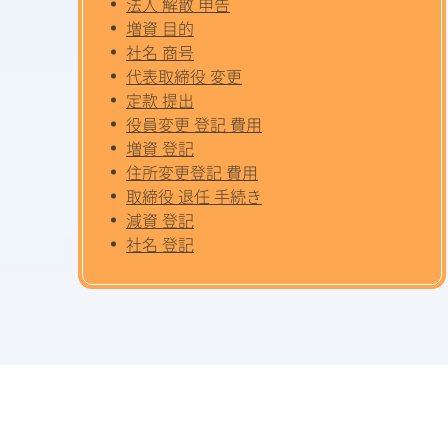
法人 解散 申告
増資 目的
社名 商号
代表取締役 変更
定款 提出
役員変更 登記 費用
増資 登記
住所変更登記 費用
取締役 退任 手続き
減資 登記
社名 登記