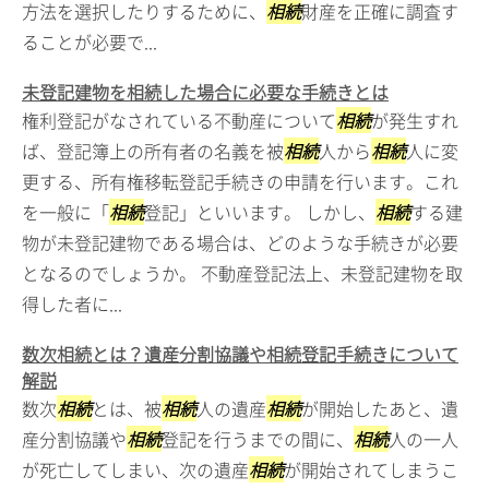
方法を選択したりするために、
相続
財産を正確に調査す
ることが必要で...
未登記建物を相続した場合に必要な手続きとは
権利登記がなされている不動産について
相続
が発生すれ
ば、登記簿上の所有者の名義を被
相続
人から
相続
人に変
更する、所有権移転登記手続きの申請を行います。これ
を一般に「
相続
登記」といいます。 しかし、
相続
する建
物が未登記建物である場合は、どのような手続きが必要
となるのでしょうか。 不動産登記法上、未登記建物を取
得した者に...
数次相続とは？遺産分割協議や相続登記手続きについて
解説
数次
相続
とは、被
相続
人の遺産
相続
が開始したあと、遺
産分割協議や
相続
登記を行うまでの間に、
相続
人の一人
が死亡してしまい、次の遺産
相続
が開始されてしまうこ