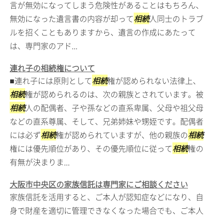
言が無効になってしまう危険性があることはもちろん、
無効になった遺言書の内容が却って
相続
人同士のトラブ
ルを招くこともありますから、遺言の作成にあたって
は、専門家のアド...
連れ子の相続権について
■連れ子には原則として
相続
権が認められない法律上、
相続
権が認められるのは、次の親族とされています。被
相続
人の配偶者、子や孫などの直系卑属、父母や祖父母
などの直系尊属、そして、兄弟姉妹や甥姪です。配偶者
には必ず
相続
権が認められていますが、他の親族の
相続
権には優先順位があり、その優先順位に従って
相続
権の
有無が決まりま...
大阪市中央区の家族信託は専門家にご相談ください
家族信託を活用すると、ご本人が認知症などになり、自
身で財産を適切に管理できなくなった場合でも、ご本人