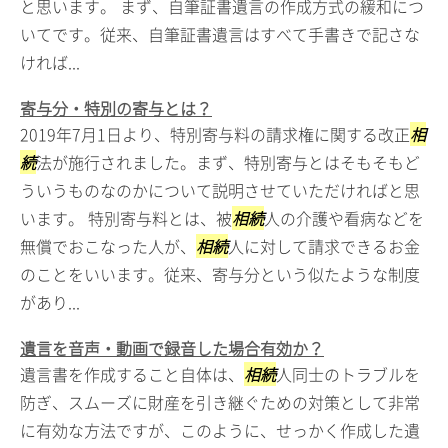
と思います。 まず、自筆証書遺言の作成方式の緩和につ
いてです。従来、自筆証書遺言はすべて手書きで記さな
ければ...
寄与分・特別の寄与とは？
2019年7月1日より、特別寄与料の請求権に関する改正
相
続
法が施行されました。まず、特別寄与とはそもそもど
ういうものなのかについて説明させていただければと思
います。 特別寄与料とは、被
相続
人の介護や看病などを
無償でおこなった人が、
相続
人に対して請求できるお金
のことをいいます。従来、寄与分という似たような制度
があり...
遺言を音声・動画で録音した場合有効か？
遺言書を作成すること自体は、
相続
人同士のトラブルを
防ぎ、スムーズに財産を引き継ぐための対策として非常
に有効な方法ですが、このように、せっかく作成した遺