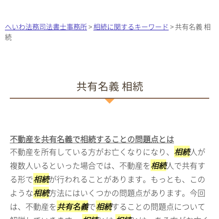
へいわ法務司法書士事務所
>
相続に関するキーワード
>
共有名義 相
続
共有名義 相続
不動産を共有名義で相続することの問題点とは
不動産を所有している方がお亡くなりになり、
相続
人が
複数人いるといった場合では、不動産を
相続
人で共有す
る形で
相続
が行われることがあります。もっとも、この
ような
相続
方法にはいくつかの問題点があります。今回
は、不動産を
共有名義
で
相続
することの問題点について