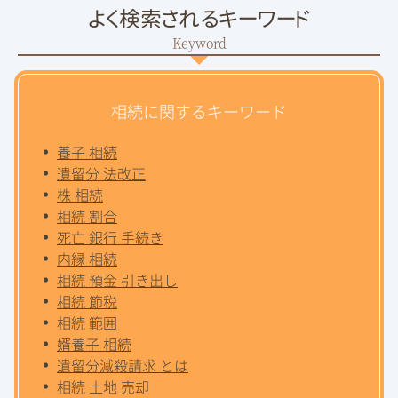
よく検索されるキーワード
相続に関するキーワード
養子 相続
遺留分 法改正
株 相続
相続 割合
死亡 銀行 手続き
内縁 相続
相続 預金 引き出し
相続 節税
相続 範囲
婿養子 相続
遺留分減殺請求 とは
相続 土地 売却