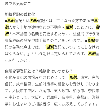
までお気軽にご...
相続登記の義務化
■
相続
登記とは
相続
登記とは、亡くなった方である被
相
続
人から土地や建物などの不動産を
相続
したときに、
相
続
人へ不動産の名義を変更するために、法務局で行う所
有権移転の登記申請手続きのことをいいます。 ■
相続
登
記の義務化今までは、「
相続
登記をいつまでにしなけれ
ばならない。」という期限は定められておらず、
相続
登
記を行うかど...
住所変更登記とは？義務化はいつから？
不動産登記のお悩みをはじめとして、
相続
、遺言、家族
信託、成年後見、生前対策等の相談もお受けしておりま
す。大阪市中央区、八尾市、東大阪市、柏原市、奈良市
を中心として、大阪府、兵庫県、奈良県、京都府、滋賀
県にお住まいのご相談者様に広くお応えしております。