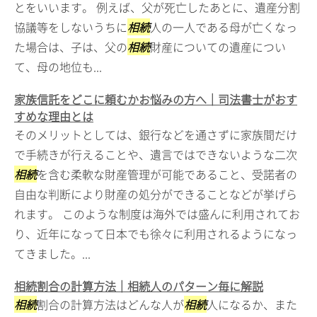
とをいいます。 例えば、父が死亡したあとに、遺産分割
協議等をしないうちに
相続
人の一人である母が亡くなっ
た場合は、子は、父の
相続
財産についての遺産につい
て、母の地位も...
家族信託をどこに頼むかお悩みの方へ｜司法書士がおす
すめな理由とは
そのメリットとしては、銀行などを通さずに家族間だけ
で手続きが行えることや、遺言ではできないような二次
相続
を含む柔軟な財産管理が可能であること、受諾者の
自由な判断により財産の処分ができることなどが挙げら
れます。 このような制度は海外では盛んに利用されてお
り、近年になって日本でも徐々に利用されるようになっ
てきました。...
相続割合の計算方法｜相続人のパターン毎に解説
相続
割合の計算方法はどんな人が
相続
人になるか、また