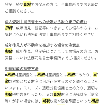
登記手続や
相続
でお悩みの方は、当事務所までお気軽に
ご相談ください...
法人登記｜司法書士への依頼から設立までの流れ
相続
、成年後見、登記等につきましてお悩みの方は、お
気軽にへいわ法務司法書士事務所までご相談ください。
成年後見人が不動産を売却する場合の注意点
相続
、成年後見、登記等につきましてお悩みの方は、お
気軽にへいわ法務司法書士事務所までご相談ください。
相続財産の調査方法
■
相続
財産調査とは
相続
財産調査とは
相続
にあたり、
相
続
の対象となる財産は何が存在するのかを調べることを
いいます。スムーズに遺産分割協議を進めたり、適切な
相続
税申告を行ったり、又は
相続
財産に消極財産（借金
等）が多い場合には、
相続
放棄や限定承認といった
相続