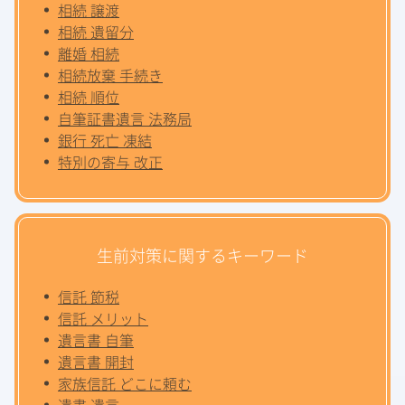
相続 譲渡
相続 遺留分
離婚 相続
相続放棄 手続き
相続 順位
自筆証書遺言 法務局
銀行 死亡 凍結
特別の寄与 改正
生前対策に関するキーワード
信託 節税
信託 メリット
遺言書 自筆
遺言書 開封
家族信託 どこに頼む
遺書 遺言