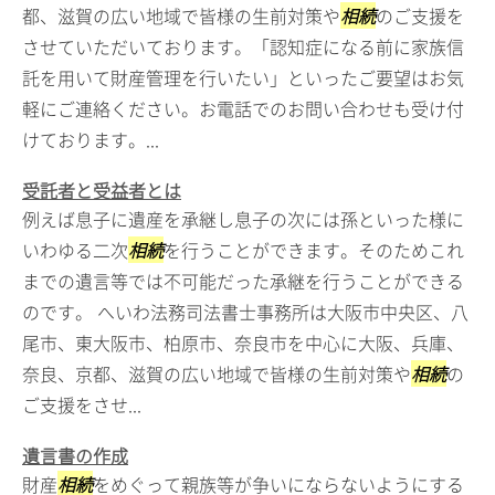
都、滋賀の広い地域で皆様の生前対策や
相続
のご支援を
させていただいております。「認知症になる前に家族信
託を用いて財産管理を行いたい」といったご要望はお気
軽にご連絡ください。お電話でのお問い合わせも受け付
けております。...
受託者と受益者とは
例えば息子に遺産を承継し息子の次には孫といった様に
いわゆる二次
相続
を行うことができます。そのためこれ
までの遺言等では不可能だった承継を行うことができる
のです。 へいわ法務司法書士事務所は大阪市中央区、八
尾市、東大阪市、柏原市、奈良市を中心に大阪、兵庫、
奈良、京都、滋賀の広い地域で皆様の生前対策や
相続
の
ご支援をさせ...
遺言書の作成
財産
相続
をめぐって親族等が争いにならないようにする