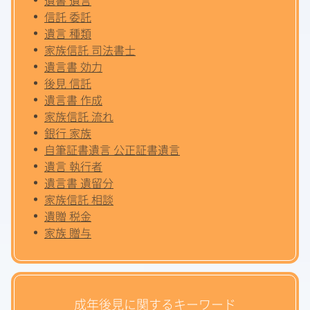
信託 委託
遺言 種類
家族信託 司法書士
遺言書 効力
後見 信託
遺言書 作成
家族信託 流れ
銀行 家族
自筆証書遺言 公正証書遺言
遺言 執行者
遺言書 遺留分
家族信託 相談
遺贈 税金
家族 贈与
成年後見に関するキーワード