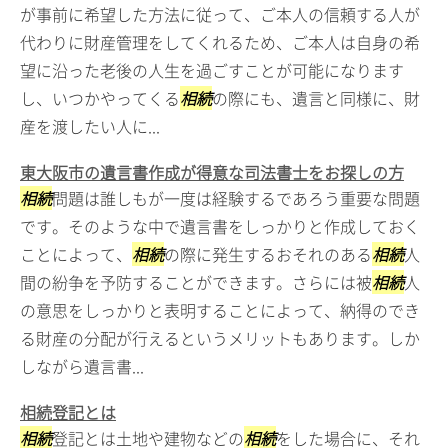
が事前に希望した方法に従って、ご本人の信頼する人が
代わりに財産管理をしてくれるため、ご本人は自身の希
望に沿った老後の人生を過ごすことが可能になります
し、いつかやってくる
相続
の際にも、遺言と同様に、財
産を渡したい人に...
東大阪市の遺言書作成が得意な司法書士をお探しの方
相続
問題は誰しもが一度は経験するであろう重要な問題
です。そのような中で遺言書をしっかりと作成しておく
ことによって、
相続
の際に発生するおそれのある
相続
人
間の紛争を予防することができます。さらには被
相続
人
の意思をしっかりと表明することによって、納得のでき
る財産の分配が行えるというメリットもあります。しか
しながら遺言書...
相続登記とは
相続
登記とは土地や建物などの
相続
をした場合に、それ