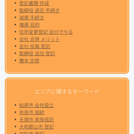
登記書類 作成
取締役 退任 手続き
減資 手続き
増資 目的
住所変更登記 自分でやる
会社 合併 メリット
会社 役員 登記
取締役 追加 登記
謄本 定款
エリアに関するキーワード
柏原市 会社設立
奈良市 相続
天理市 家族信託
大和郡山市 登記
宇陀市 登記