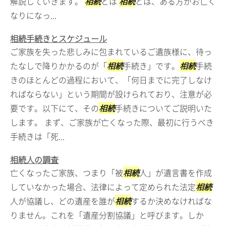
解説していきます。
相続
とは
相続
とは、ある方がお亡く
なりになっ...
相続手続きとスケジュール
ご家族を失った悲しみに包まれているご遺族様に、待っ
たなしで降りかかるのが「
相続
手続き」です。
相続
手続
きのほとんどの過程において、「何日までに完了しなけ
ればならない」という期間が設けられており、注意が必
要です。以下にて、その
相続
手続きについてご説明いた
します。 まず、ご家族が亡くなった際、最初に行うべき
手続きは「死...
相続人の調査
亡くなったご家族、つまり「被
相続
人」が遺言書を作成
していなかった場合、法律によって定められた法定
相続
人が協議し、どの遺産を誰が
相続
するか決めなければな
りません。これを「遺産分割協議」と呼びます。しか