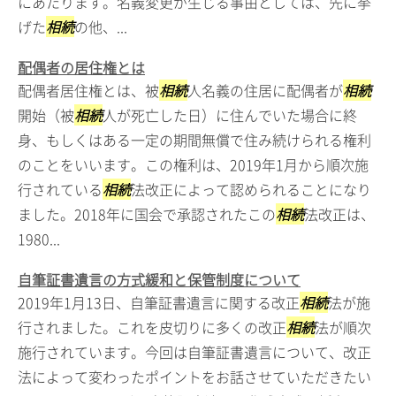
にあたります。名義変更が生じる事由としては、先に挙
げた
相続
の他、...
配偶者の居住権とは
配偶者居住権とは、被
相続
人名義の住居に配偶者が
相続
開始（被
相続
人が死亡した日）に住んでいた場合に終
身、もしくはある一定の期間無償で住み続けられる権利
のことをいいます。この権利は、2019年1月から順次施
行されている
相続
法改正によって認められることになり
ました。2018年に国会で承認されたこの
相続
法改正は、
1980...
自筆証書遺言の方式緩和と保管制度について
2019年1月13日、自筆証書遺言に関する改正
相続
法が施
行されました。これを皮切りに多くの改正
相続
法が順次
施行されています。今回は自筆証書遺言について、改正
法によって変わったポイントをお話させていただきたい