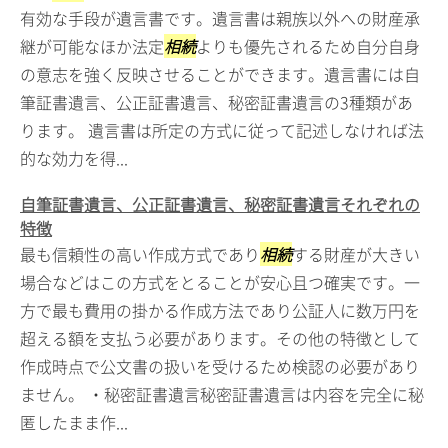
有効な手段が遺言書です。遺言書は親族以外への財産承
継が可能なほか法定
相続
よりも優先されるため自分自身
の意志を強く反映させることができます。遺言書には自
筆証書遺言、公正証書遺言、秘密証書遺言の3種類があ
ります。 遺言書は所定の方式に従って記述しなければ法
的な効力を得...
自筆証書遺言、公正証書遺言、秘密証書遺言それぞれの
特徴
最も信頼性の高い作成方式であり
相続
する財産が大きい
場合などはこの方式をとることが安心且つ確実です。一
方で最も費用の掛かる作成方法であり公証人に数万円を
超える額を支払う必要があります。その他の特徴として
作成時点で公文書の扱いを受けるため検認の必要があり
ません。 ・秘密証書遺言秘密証書遺言は内容を完全に秘
匿したまま作...