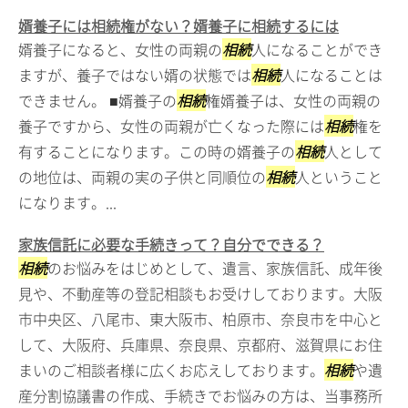
婿養子には相続権がない？婿養子に相続するには
婿養子になると、女性の両親の
相続
人になることができ
ますが、養子ではない婿の状態では
相続
人になることは
できません。 ■婿養子の
相続
権婿養子は、女性の両親の
養子ですから、女性の両親が亡くなった際には
相続
権を
有することになります。この時の婿養子の
相続
人として
の地位は、両親の実の子供と同順位の
相続
人ということ
になります。...
家族信託に必要な手続きって？自分でできる？
相続
のお悩みをはじめとして、遺言、家族信託、成年後
見や、不動産等の登記相談もお受けしております。大阪
市中央区、八尾市、東大阪市、柏原市、奈良市を中心と
して、大阪府、兵庫県、奈良県、京都府、滋賀県にお住
まいのご相談者様に広くお応えしております。
相続
や遺
産分割協議書の作成、手続きでお悩みの方は、当事務所