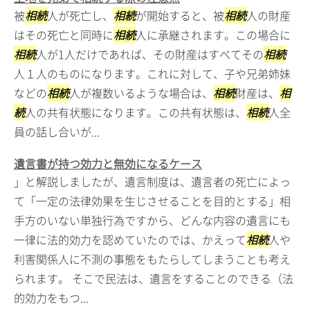
被
相続
人が死亡し、
相続
が開始すると、被
相続
人の財産
はその死亡と同時に
相続
人に承継されます。この場合に
相続
人が1人だけであれば、その財産はすべてその
相続
人１人のものになります。これに対して、子や兄弟姉妹
などの
相続
人が複数いるような場合は、
相続
財産は、
相
続
人の共有状態になります。この共有状態は、
相続
人全
員の話し合いが...
遺言書が持つ効力と無効になるケース
」と解説しましたが、遺言制度は、遺言者の死亡によっ
て「一定の法律効果を生じさせることを目的とする」相
手方のいない単独行為ですから、どんな内容の遺言にも
一律に法的効力を認めていたのでは、かえって
相続
人や
利害関係人に不測の事態をもたらしてしまうことも考え
られます。 そこで民法は、遺言をすることのできる（法
的効力をもつ...