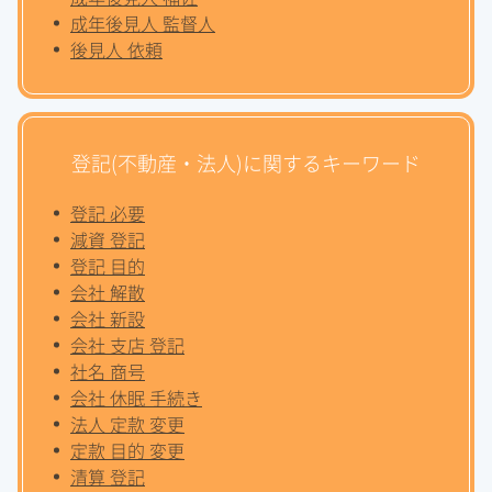
成年後見人 監督人
後見人 依頼
登記(不動産・法人)に関するキーワード
登記 必要
減資 登記
登記 目的
会社 解散
会社 新設
会社 支店 登記
社名 商号
会社 休眠 手続き
法人 定款 変更
定款 目的 変更
清算 登記