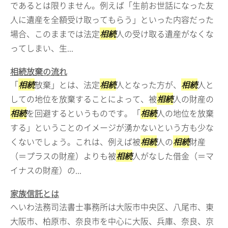
であるとは限りません。例えば「生前お世話になった友
人に遺産を全額受け取ってもらう」といった内容だった
場合、このままでは法定
相続
人の受け取る遺産がなくな
ってしまい、生...
相続放棄の流れ
「
相続
放棄」とは、法定
相続
人となった方が、
相続
人と
しての地位を放棄することによって、被
相続
人の財産の
相続
を回避するというものです。「
相続
人の地位を放棄
する」ということのイメージが湧かないという方も少な
くないでしょう。これは、例えば被
相続
人の
相続
財産
（＝プラスの財産）よりも被
相続
人がなした借金（＝マ
イナスの財産）の...
家族信託とは
へいわ法務司法書士事務所は大阪市中央区、八尾市、東
大阪市、柏原市、奈良市を中心に大阪、兵庫、奈良、京