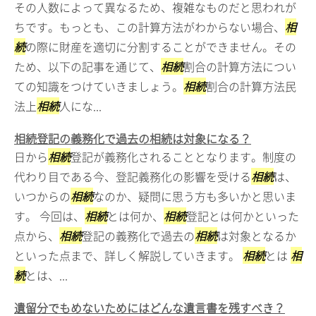
その人数によって異なるため、複雑なものだと思われが
ちです。もっとも、この計算方法がわからない場合、
相
続
の際に財産を適切に分割することができません。その
ため、以下の記事を通じて、
相続
割合の計算方法につい
ての知識をつけていきましょう。
相続
割合の計算方法民
法上
相続
人にな...
相続登記の義務化で過去の相続は対象になる？
日から
相続
登記が義務化されることとなります。制度の
代わり目である今、登記義務化の影響を受ける
相続
は、
いつからの
相続
なのか、疑問に思う方も多いかと思いま
す。 今回は、
相続
とは何か、
相続
登記とは何かといった
点から、
相続
登記の義務化で過去の
相続
は対象となるか
といった点まで、詳しく解説していきます。
相続
とは
相
続
とは、...
遺留分でもめないためにはどんな遺言書を残すべき？