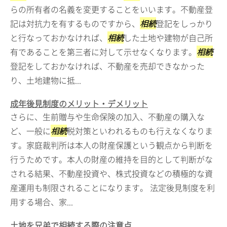
らの所有者の名義を変更することをいいます。不動産登
記は対抗力を有するものですから、
相続
登記をしっかり
と行なっておかなければ、
相続
した土地や建物が自己所
有であることを第三者に対して示せなくなります。
相続
登記をしておかなければ、不動産を売却できなかった
り、土地建物に抵...
成年後見制度のメリット・デメリット
さらに、生前贈与や生命保険の加入、不動産の購入な
ど、一般に
相続
税対策といわれるものも行えなくなりま
す。家庭裁判所は本人の財産保護という観点から判断を
行うためです。本人の財産の維持を目的として判断がな
される結果、不動産投資や、株式投資などの積極的な資
産運用も制限されることになります。 法定後見制度を利
用する場合、家...
土地を兄弟で相続する際の注意点