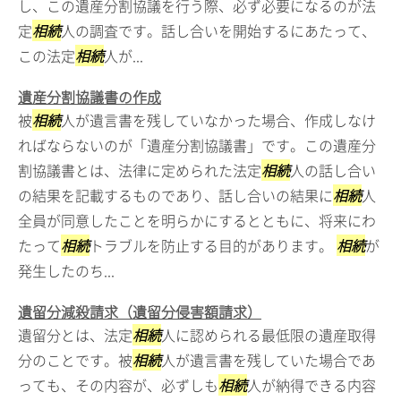
し、この遺産分割協議を行う際、必ず必要になるのが法
定
相続
人の調査です。話し合いを開始するにあたって、
この法定
相続
人が...
遺産分割協議書の作成
被
相続
人が遺言書を残していなかった場合、作成しなけ
ればならないのが「遺産分割協議書」です。この遺産分
割協議書とは、法律に定められた法定
相続
人の話し合い
の結果を記載するものであり、話し合いの結果に
相続
人
全員が同意したことを明らかにするとともに、将来にわ
たって
相続
トラブルを防止する目的があります。
相続
が
発生したのち...
遺留分減殺請求（遺留分侵害額請求）
遺留分とは、法定
相続
人に認められる最低限の遺産取得
分のことです。被
相続
人が遺言書を残していた場合であ
っても、その内容が、必ずしも
相続
人が納得できる内容