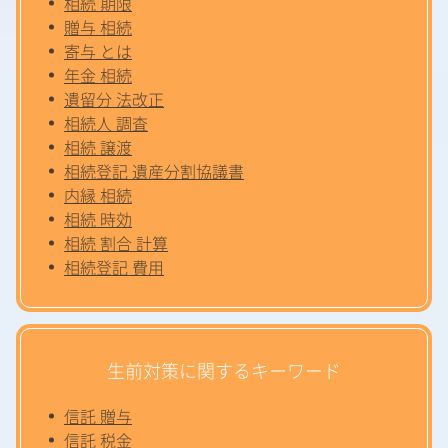
相続 期限
贈与 相続
寄与 とは
年金 相続
遺留分 法改正
相続人 調査
相続 譲渡
相続登記 遺産分割協議書
内縁 相続
相続 時効
相続 割合 計算
相続登記 費用
生前対策に関するキーワード
信託 贈与
信託 税金