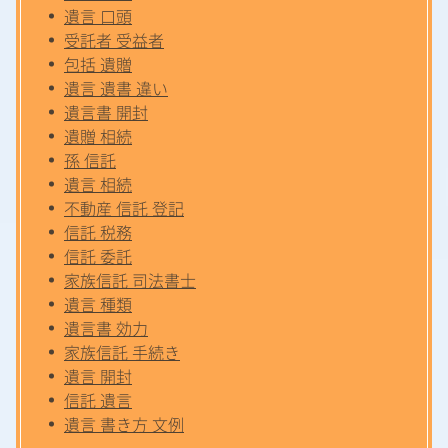
遺言 口頭
受託者 受益者
包括 遺贈
遺言 遺書 違い
遺言書 開封
遺贈 相続
孫 信託
遺言 相続
不動産 信託 登記
信託 税務
信託 委託
家族信託 司法書士
遺言 種類
遺言書 効力
家族信託 手続き
遺言 開封
信託 遺言
遺言 書き方 文例