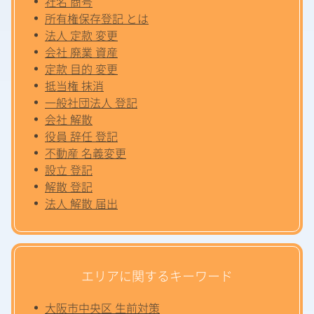
社名 商号
所有権保存登記 とは
法人 定款 変更
会社 廃業 資産
定款 目的 変更
抵当権 抹消
一般社団法人 登記
会社 解散
役員 辞任 登記
不動産 名義変更
設立 登記
解散 登記
法人 解散 届出
エリアに関するキーワード
大阪市中央区 生前対策