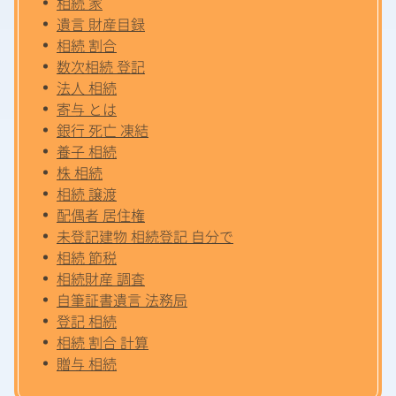
相続 家
遺言 財産目録
相続 割合
数次相続 登記
法人 相続
寄与 とは
銀行 死亡 凍結
養子 相続
株 相続
相続 譲渡
配偶者 居住権
未登記建物 相続登記 自分で
相続 節税
相続財産 調査
自筆証書遺言 法務局
登記 相続
相続 割合 計算
贈与 相続