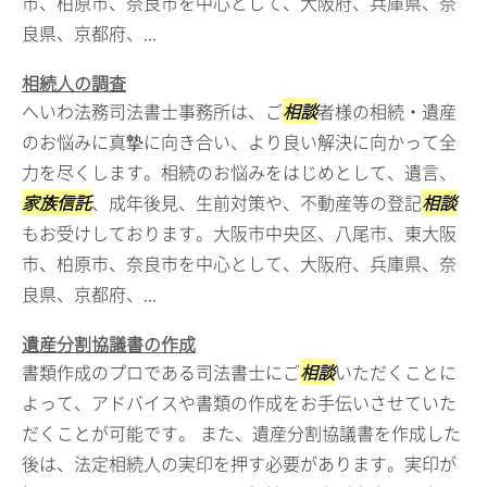
市、柏原市、奈良市を中心として、大阪府、兵庫県、奈
良県、京都府、...
相続人の調査
へいわ法務司法書士事務所は、ご
相談
者様の相続・遺産
のお悩みに真摯に向き合い、より良い解決に向かって全
力を尽くします。相続のお悩みをはじめとして、遺言、
家族信託
、成年後見、生前対策や、不動産等の登記
相談
もお受けしております。大阪市中央区、八尾市、東大阪
市、柏原市、奈良市を中心として、大阪府、兵庫県、奈
良県、京都府、...
遺産分割協議書の作成
書類作成のプロである司法書士にご
相談
いただくことに
よって、アドバイスや書類の作成をお手伝いさせていた
だくことが可能です。 また、遺産分割協議書を作成した
後は、法定相続人の実印を押す必要があります。実印が