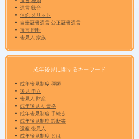
遺言 録音
信託 メリット
自筆証書遺言 公正証書遺言
遺言 開封
後見人 家族
成年後見に関するキーワード
成年後見制度 種類
後見 申立
後見人 財産
成年後見人 資格
成年後見制度 手続き
成年後見制度 診断書
遺産 後見人
成年後見制度 とは