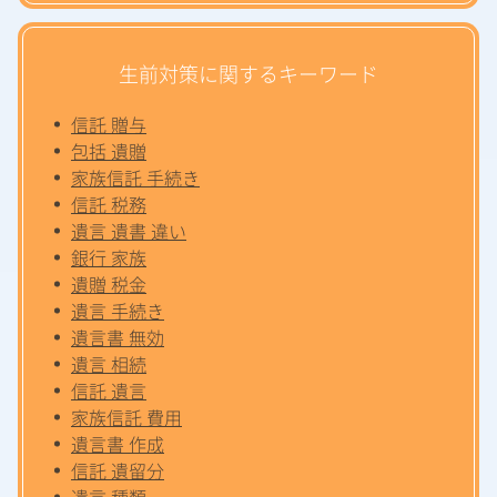
生前対策に関するキーワード
信託 贈与
包括 遺贈
家族信託 手続き
信託 税務
遺言 遺書 違い
銀行 家族
遺贈 税金
遺言 手続き
遺言書 無効
遺言 相続
信託 遺言
家族信託 費用
遺言書 作成
信託 遺留分
遺言 種類