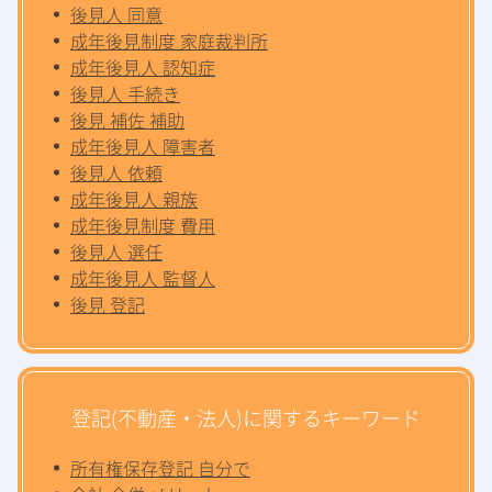
後見人 同意
成年後見制度 家庭裁判所
成年後見人 認知症
後見人 手続き
後見 補佐 補助
成年後見人 障害者
後見人 依頼
成年後見人 親族
成年後見制度 費用
後見人 選任
成年後見人 監督人
後見 登記
登記(不動産・法人)に関するキーワード
所有権保存登記 自分で