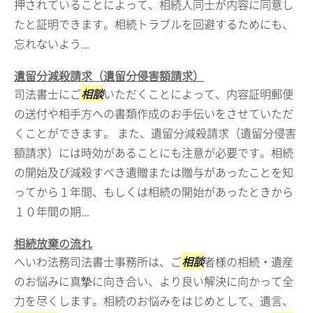
押されていることによって、相続人同士が内容に同意し
たと証明できます。相続トラブルを回避するためにも、
忘れないよう...
遺留分減殺請求（遺留分侵害額請求）
司法書士にご
相談
いただくことによって、内容証明郵便
の送付や相手方への書類作成のお手伝いをさせていただ
くことができます。 また、遺留分減殺請求（遺留分侵害
額請求）には時効があることにも注意が必要です。相続
の開始及び減殺すべき遺贈または贈与があったことを知
ってから１年間、もしくは相続の開始があったときから
１０年間の期...
相続放棄の流れ
へいわ法務司法書士事務所は、ご
相談
者様の相続・遺産
のお悩みに真摯に向き合い、より良い解決に向かって全
力を尽くします。相続のお悩みをはじめとして、遺言、