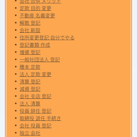
会社 合併 メリット
定款 目的 変更
不動産 名義変更
解散 登記
会社 新設
住所変更登記 自分でやる
登記書類 作成
増資 登記
一般社団法人 登記
謄本 定款
法人 定款 変更
清算 登記
減資 登記
会社 支店 登記
法人 清算
役員 辞任 登記
取締役 退任 手続き
会社 役員 登記
独立 会社