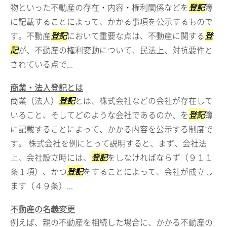
物といった不動産の存在・内容・権利関係などを
登記
簿
に記載することによって、かかる事項を公示するもので
す。不動産
登記
において重要な点は、不動産に関する
登
記
が、不動産の権利変動について、民法上、対抗要件と
されている点で...
商業・法人登記とは
商業（法人）
登記
とは、株式会社などの会社が存在して
いること、そしてどのような会社であるのか、を
登記
簿
に記載することによって、かかる内容を公示する制度で
す。 株式会社を例にとって説明すると、まず、会社法
上、会社設立時には、
登記
をしなければならず（９１１
条１項）、かつ
登記
をすることによって、会社が成立し
ます（４９条）...
不動産の名義変更
例えば、親の不動産を相続した場合に、かかる不動産の