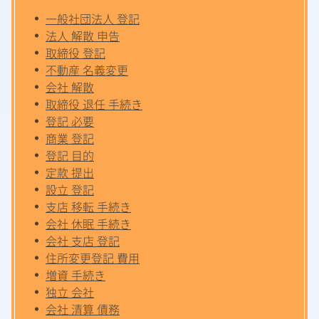
一般社団法人 登記
法人 解散 申告
取締役 登記
不動産 名義変更
会社 解散
取締役 退任 手続き
登記 必要
商業 登記
登記 目的
定款 提出
設立 登記
支店 移転 手続き
会社 休眠 手続き
会社 支店 登記
住所変更登記 費用
増資 手続き
独立 会社
会社 清算 債務