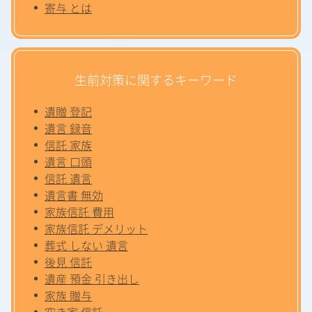
寄与 とは
生前対策に関するキーワード
遺贈 登記
遺言 録音
信託 家族
遺言 口頭
信託 遺言
遺言書 無効
家族信託 費用
家族信託 デメリット
葬式 しない 遺言
後見 信託
遺産 預金 引き出し
家族 贈与
空き家 信託