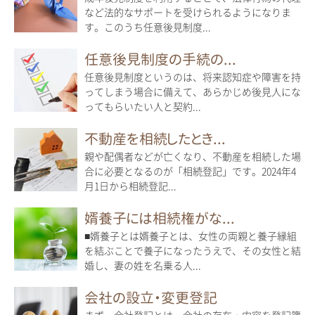
など法的なサポートを受けられるようになりま
す。このうち任意後見制度...
任意後見制度の手続の...
任意後見制度というのは、将来認知症や障害を持
ってしまう場合に備えて、あらかじめ後見人にな
ってもらいたい人と契約...
不動産を相続したとき...
親や配偶者などが亡くなり、不動産を相続した場
合に必要となるのが「相続登記」です。2024年4
月1日から相続登記...
婿養子には相続権がな...
■婿養子とは婿養子とは、女性の両親と養子縁組
を結ぶことで養子になったうえで、その女性と結
婚し、妻の姓を名乗る人...
会社の設立・変更登記
まず、会社登記とは、会社の存在・内容を登記簿