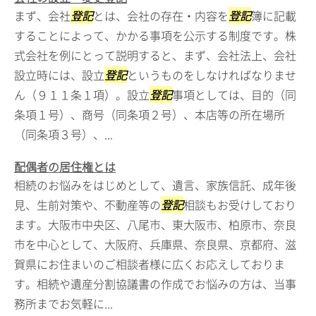
まず、会社
登記
とは、会社の存在・内容を
登記
簿に記載
することによって、かかる事項を公示する制度です。株
式会社を例にとって説明すると、まず、会社法上、会社
設立時には、設立
登記
というものをしなければなりませ
ん（９１１条１項）。設立
登記
事項としては、目的（同
条項１号）、商号（同条項２号）、本店等の所在場所
（同条項３号）、...
配偶者の居住権とは
相続のお悩みをはじめとして、遺言、家族信託、成年後
見、生前対策や、不動産等の
登記
相談もお受けしており
ます。大阪市中央区、八尾市、東大阪市、柏原市、奈良
市を中心として、大阪府、兵庫県、奈良県、京都府、滋
賀県にお住まいのご相談者様に広くお応えしておりま
す。相続や遺産分割協議書の作成でお悩みの方は、当事
務所までお気軽に...