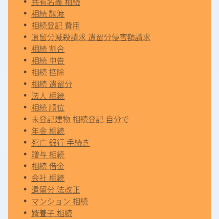
共有名義 相続
相続 譲渡
相続登記 費用
遺留分減殺請求 遺留分侵害額請求
相続 割合
相続 申告
相続 控除
相続 遺留分
法人 相続
相続 順位
未登記建物 相続登記 自分で
年金 相続
死亡 銀行 手続き
贈与 相続
相続 借金
会社 相続
遺留分 法改正
マンション 相続
婿養子 相続