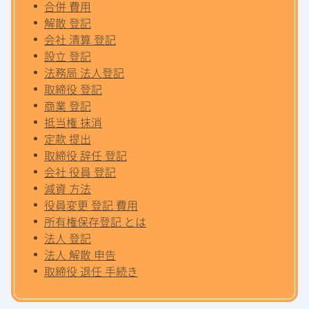
合併 費用
解散 登記
会社 清算 登記
設立 登記
法務局 法人登記
取締役 登記
商業 登記
抵当権 抹消
定款 提出
取締役 辞任 登記
会社 役員 登記
減資 方法
役員変更 登記 費用
所有権保存登記 とは
法人 登記
法人 解散 申告
取締役 退任 手続き