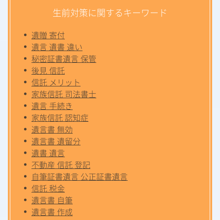
生前対策に関するキーワード
遺贈 寄付
遺言 遺書 違い
秘密証書遺言 保管
後見 信託
信託 メリット
家族信託 司法書士
遺言 手続き
家族信託 認知症
遺言書 無効
遺言書 遺留分
遺書 遺言
不動産 信託 登記
自筆証書遺言 公正証書遺言
信託 税金
遺言書 自筆
遺言書 作成