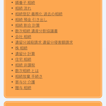
婿養子 相続
相続 流れ
相続登記 義務化 過去の相続
相続 預金 引き出し
相続 割合 計算
数次相続 遺産分割協議書
会社 相続
遺留分減殺請求 遺留分侵害額請求
株 相続
遺留分 計算
住宅 相続
相続 非課税
数次相続 とは
相続放棄 手続き
寄与分 介護
贈与 相続