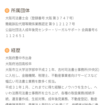
所属団体
大阪司法書士会（登録番号 大阪 第３７４７号）
簡裁訴訟代理等関係業務認定 第９１２１２７号
公益社団法人成年後見センター・リーガルサポート 会員番号６
１１２６５１
経歴
大阪府豊中市出身
大阪府池田高校卒
大阪市立大学法学部卒平成２１年、吉村司法書士事務所(中央区)
に入社し、金融機関、税理士、不動産事業者向けサービスなど
幅広い司法書士業務を数多く担当。
平成３１年１月、これまでに得た経験とノウハウを生かし、へ
いわ法務司法書士事務所を立ち上げ、各種の取扱業務(相続手
続、遺言書作成、生前対策、成年後見業務、不動産登記、動産
債権譲渡登記、商業法人登記など)を通じて、依頼者が紛争に巻