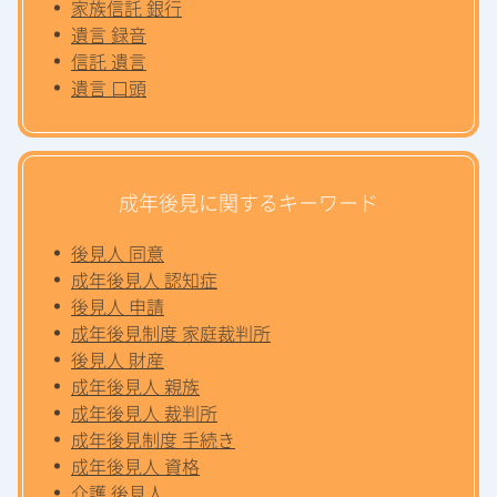
家族信託 銀行
遺言 録音
信託 遺言
遺言 口頭
成年後見に関するキーワード
後見人 同意
成年後見人 認知症
後見人 申請
成年後見制度 家庭裁判所
後見人 財産
成年後見人 親族
成年後見人 裁判所
成年後見制度 手続き
成年後見人 資格
介護 後見人