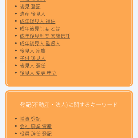
後見 登記
遺産 後見人
成年後見人 補佐
成年後見制度 とは
成年後見制度 家族信託
成年後見人 監督人
後見人 家族
子供 後見人
後見人 選任
後見人 変更 申立
登記(不動産・法人)に関するキーワード
増資 登記
会社 廃業 資産
役員 辞任 登記