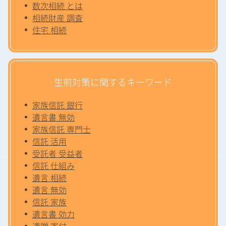
数次相続 とは
相続財産 調査
住宅 相続
生前対策に関するキーワード
家族信託 銀行
遺言書 無効
家族信託 専門士
信託 活用
受託者 受益者
信託 仕組み
遺言 相続
遺言 無効
信託 家族
遺言書 効力
遺贈 寄付