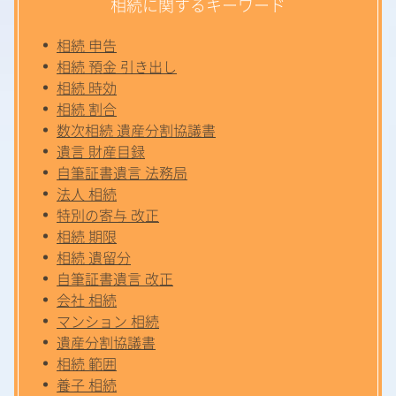
相続に関するキーワード
相続 申告
相続 預金 引き出し
相続 時効
相続 割合
数次相続 遺産分割協議書
遺言 財産目録
自筆証書遺言 法務局
法人 相続
特別の寄与 改正
相続 期限
相続 遺留分
自筆証書遺言 改正
会社 相続
マンション 相続
遺産分割協議書
相続 範囲
養子 相続