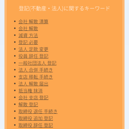
登記(不動産・法人)に関するキーワード
会社 解散 清算
会社 解散
減資 方法
登記 必要
法人 定款 変更
役員 辞任 登記
一般社団法人 登記
法人 合併 手続き
支店 移転 手続き
法人 解散 届出
抵当権 抹消
会社 支店 登記
解散 登記
取締役 退任 手続き
取締役 追加 登記
取締役 辞任 登記