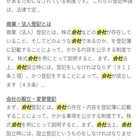
があるためになされている制度です。 これらの登記申請
は、法律で定...
商業・法人登記とは
商業（法人）登記とは、株式
会社
などの
会社
が存在して
いること、そしてどのような
会社
であるのか、を登記簿
に記載することによって、かかる内容を公示する制度で
す。 株式
会社
を例にとって説明すると、まず、
会社
法
上、
会社
設立時には、登記をしなければならず（９１１
条１項）、かつ登記をすることによって、
会社
が成立し
ます（４９条）...
会社の設立・変更登記
まず、
会社
登記とは、
会社
の存在・内容を登記簿に記載
することによって、かかる事項を公示する制度です。株
式
会社
を例にとって説明すると、まず、
会社
法上、
会社
設立時には、設立登記というものをしなければなりませ