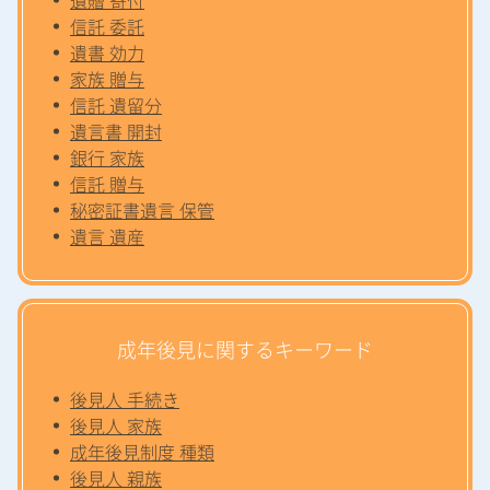
信託 委託
遺書 効力
家族 贈与
信託 遺留分
遺言書 開封
銀行 家族
信託 贈与
秘密証書遺言 保管
遺言 遺産
成年後見に関するキーワード
後見人 手続き
後見人 家族
成年後見制度 種類
後見人 親族