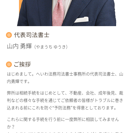
代表司法書士
山内 勇輝
（やまうち ゆうき）
ご挨拶
はじめまして。へいわ法務司法書士事務所の代表司法書士、山
内勇輝です。
弊所は相続手続をはじめとして、不動産、会社、成年後見、裁
判などの様々な手続を通じてご依頼者の皆様がトラブルに巻き
込まれる前にこれを防ぐ“予防法務”を得意としております。
これらに関する手続を行う前に一度弊所に相談してみません
か？