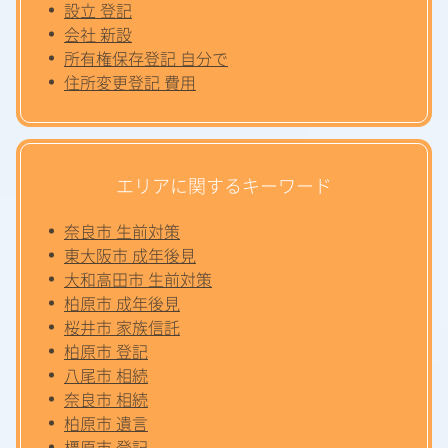
設立 登記
会社 新設
所有権保存登記 自分で
住所変更登記 費用
エリアに関するキーワード
奈良市 生前対策
東大阪市 成年後見
大和高田市 生前対策
柏原市 成年後見
桜井市 家族信託
柏原市 登記
八尾市 相続
奈良市 相続
柏原市 遺言
橿原市 登記