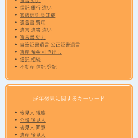
信託 銀行 違い
家族信託 認知症
遺言書 費用
遺言 遺書 違い
遺言書 効力
自筆証書遺言 公正証書遺言
遺産 預金 引き出し
信託 相続
不動産 信託 登記
成年後見に関するキーワード
後見人 親族
介護 後見人
後見人 同意
遺産 後見人