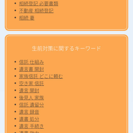
相続登記 必要書類
不動産 相続登記
相続 妻
生前対策に関するキーワード
信託 仕組み
遺言書 開封
家族信託 どこに頼む
空き家 信託
遺言 開封
後見人 家族
信託 遺留分
遺言 録音
遺書 処分
遺言 手続き
遺書 効力