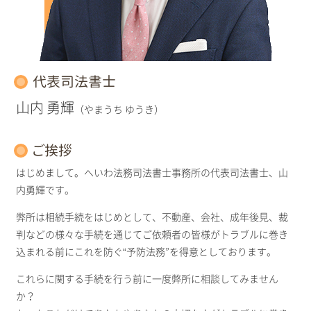
代表司法書士
山内 勇輝
（やまうち ゆうき）
ご挨拶
はじめまして。へいわ法務司法書士事務所の代表司法書士、山
内勇輝です。
弊所は相続手続をはじめとして、不動産、会社、成年後見、裁
判などの様々な手続を通じてご依頼者の皆様がトラブルに巻き
込まれる前にこれを防ぐ“予防法務”を得意としております。
これらに関する手続を行う前に一度弊所に相談してみません
か？