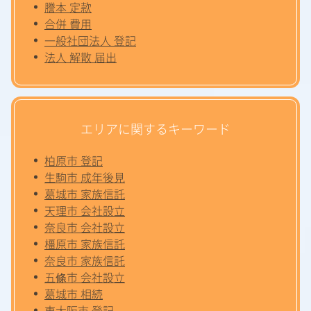
謄本 定款
合併 費用
一般社団法人 登記
法人 解散 届出
エリアに関するキーワード
柏原市 登記
生駒市 成年後見
葛城市 家族信託
天理市 会社設立
奈良市 会社設立
橿原市 家族信託
奈良市 家族信託
五條市 会社設立
葛城市 相続
東大阪市 登記