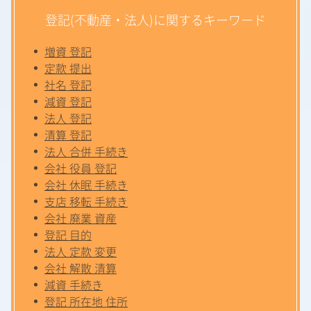
登記(不動産・法人)に関するキーワード
増資 登記
定款 提出
社名 登記
減資 登記
法人 登記
清算 登記
法人 合併 手続き
会社 役員 登記
会社 休眠 手続き
支店 移転 手続き
会社 廃業 資産
登記 目的
法人 定款 変更
会社 解散 清算
減資 手続き
登記 所在地 住所