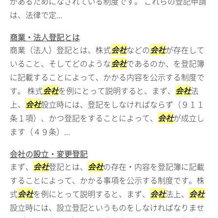
があるためになされている制度です。 これらの登記申請
は、法律で定...
商業・法人登記とは
商業（法人）登記とは、株式
会社
などの
会社
が存在して
いること、そしてどのような
会社
であるのか、を登記簿
に記載することによって、かかる内容を公示する制度で
す。 株式
会社
を例にとって説明すると、まず、
会社
法
上、
会社
設立時には、登記をしなければならず（９１１
条１項）、かつ登記をすることによって、
会社
が成立し
ます（４９条）...
会社の設立・変更登記
まず、
会社
登記とは、
会社
の存在・内容を登記簿に記載
することによって、かかる事項を公示する制度です。株
式
会社
を例にとって説明すると、まず、
会社
法上、
会社
設立時には、設立登記というものをしなければなりませ