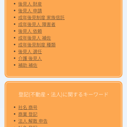
後見人 財産
後見人 申請
成年後見制度 家族信託
成年後見人 障害者
後見人 依頼
成年後見人 補佐
成年後見制度 種類
後見人 選任
介護 後見人
補助 補佐
登記(不動産・法人)に関するキーワード
社名 商号
商業 登記
法人 解散 申告