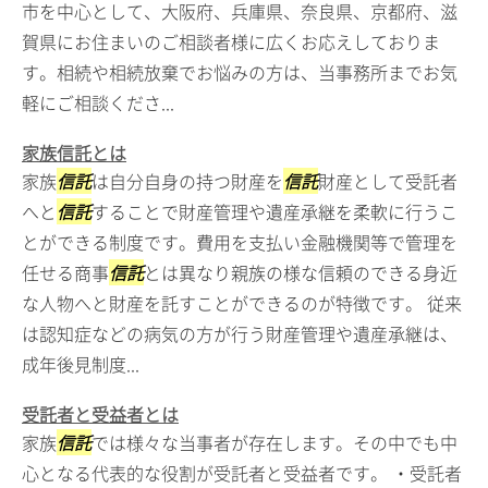
市を中心として、大阪府、兵庫県、奈良県、京都府、滋
賀県にお住まいのご相談者様に広くお応えしておりま
す。相続や相続放棄でお悩みの方は、当事務所までお気
軽にご相談くださ...
家族信託とは
家族
信託
は自分自身の持つ財産を
信託
財産として受託者
へと
信託
することで財産管理や遺産承継を柔軟に行うこ
とができる制度です。費用を支払い金融機関等で管理を
任せる商事
信託
とは異なり親族の様な信頼のできる身近
な人物へと財産を託すことができるのが特徴です。 従来
は認知症などの病気の方が行う財産管理や遺産承継は、
成年後見制度...
受託者と受益者とは
家族
信託
では様々な当事者が存在します。その中でも中
心となる代表的な役割が受託者と受益者です。 ・受託者