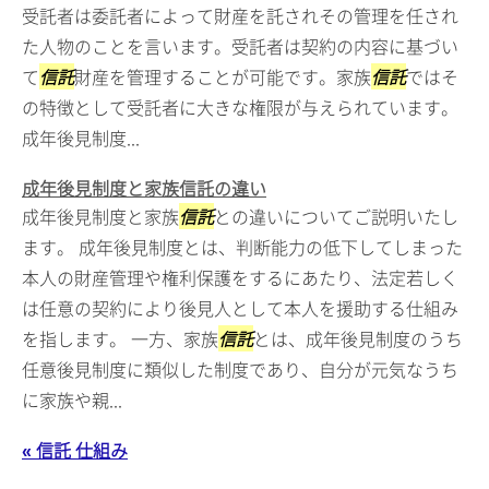
受託者は委託者によって財産を託されその管理を任され
た人物のことを言います。受託者は契約の内容に基づい
て
信託
財産を管理することが可能です。家族
信託
ではそ
の特徴として受託者に大きな権限が与えられています。
成年後見制度...
成年後見制度と家族信託の違い
成年後見制度と家族
信託
との違いについてご説明いたし
ます。 成年後見制度とは、判断能力の低下してしまった
本人の財産管理や権利保護をするにあたり、法定若しく
は任意の契約により後見人として本人を援助する仕組み
を指します。 一方、家族
信託
とは、成年後見制度のうち
任意後見制度に類似した制度であり、自分が元気なうち
に家族や親...
« 信託 仕組み