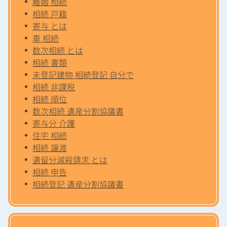
離婚 相続
相続 戸籍
寄与 とは
車 相続
数次相続 とは
相続 書類
未登記建物 相続登記 自分で
相続 非課税
相続 順位
数次相続 遺産分割協議書
寄与分 介護
住宅 相続
相続 譲渡
遺留分減殺請求 とは
相続 申告
相続登記 遺産分割協議書