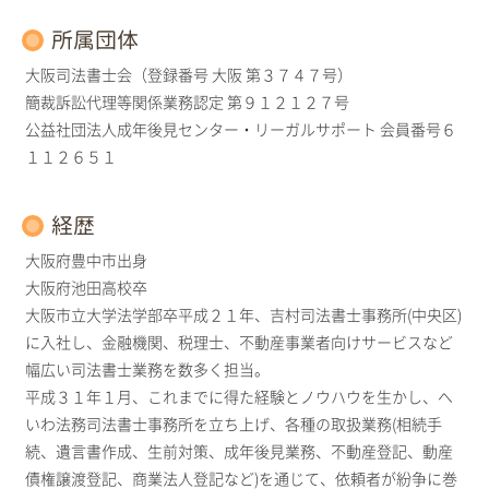
所属団体
大阪司法書士会（登録番号 大阪 第３７４７号）
簡裁訴訟代理等関係業務認定 第９１２１２７号
公益社団法人成年後見センター・リーガルサポート 会員番号６
１１２６５１
経歴
大阪府豊中市出身
大阪府池田高校卒
大阪市立大学法学部卒平成２１年、吉村司法書士事務所(中央区)
に入社し、金融機関、税理士、不動産事業者向けサービスなど
幅広い司法書士業務を数多く担当。
平成３１年１月、これまでに得た経験とノウハウを生かし、へ
いわ法務司法書士事務所を立ち上げ、各種の取扱業務(相続手
続、遺言書作成、生前対策、成年後見業務、不動産登記、動産
債権譲渡登記、商業法人登記など)を通じて、依頼者が紛争に巻