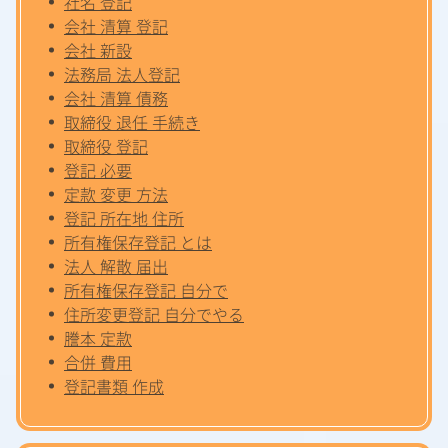
社名 登記
会社 清算 登記
会社 新設
法務局 法人登記
会社 清算 債務
取締役 退任 手続き
取締役 登記
登記 必要
定款 変更 方法
登記 所在地 住所
所有権保存登記 とは
法人 解散 届出
所有権保存登記 自分で
住所変更登記 自分でやる
謄本 定款
合併 費用
登記書類 作成