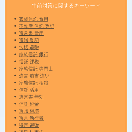
生前対策に関するキーワード
家族信託 費用
不動産 信託 登記
遺言書 費用
遺贈 登記
包括 遺贈
家族信託 銀行
信託 課税
家族信託 専門士
遺言 遺書 違い
家族信託 相談
信託 活用
遺言書 無効
信託 税金
遺贈 相続
遺言 執行者
特定 遺贈
後見人 家族