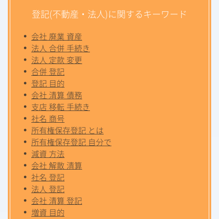
登記(不動産・法人)に関するキーワード
会社 廃業 資産
法人 合併 手続き
法人 定款 変更
合併 登記
登記 目的
会社 清算 債務
支店 移転 手続き
社名 商号
所有権保存登記 とは
所有権保存登記 自分で
減資 方法
会社 解散 清算
社名 登記
法人 登記
会社 清算 登記
増資 目的