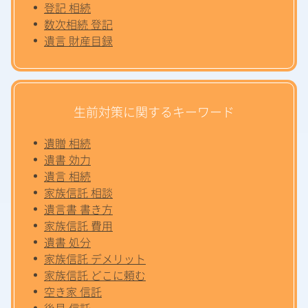
登記 相続
数次相続 登記
遺言 財産目録
生前対策に関するキーワード
遺贈 相続
遺書 効力
遺言 相続
家族信託 相談
遺言書 書き方
家族信託 費用
遺書 処分
家族信託 デメリット
家族信託 どこに頼む
空き家 信託
後見 信託