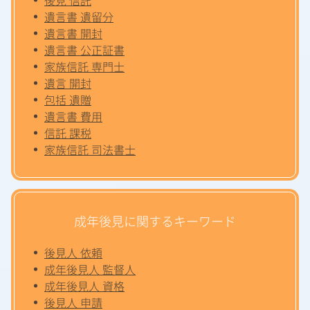
遺言書 遺留分
遺言書 開封
遺言書 公正証書
家族信託 専門士
遺言 開封
包括 遺贈
遺言書 費用
信託 課税
家族信託 司法書士
成年後見に関するキーワード
後見人 依頼
成年後見人 監督人
成年後見人 資格
後見人 申請