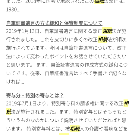
ました。2018年に国会で承認されたこの
相続
法改正は、
1980...
自筆証書遺言の方式緩和と保管制度について
2019年1月13日、自筆証書遺言に関する改正
相続
法が施
行されました。これを皮切りに多くの改正
相続
法が順次
施行されています。今回は自筆証書遺言について、改正
法によって変わったポイントをお話させていただきたい
と思います。 まず、自筆証書遺言の作成方式の緩和につ
いてです。従来、自筆証書遺言はすべて手書きで記さな
ければ...
寄与分・特別の寄与とは？
2019年7月1日より、特別寄与料の請求権に関する改正
相
続
法が施行されました。まず、特別寄与とはそもそもど
ういうものなのかについて説明させていただければと思
います。 特別寄与料とは、被
相続
人の介護や看病などを