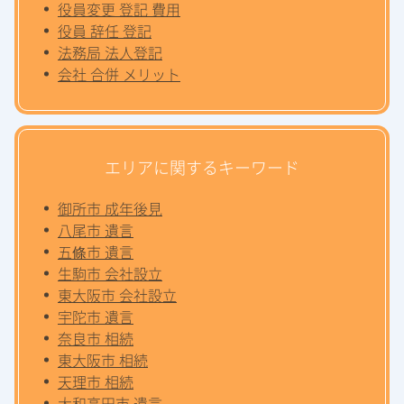
役員変更 登記 費用
役員 辞任 登記
法務局 法人登記
会社 合併 メリット
エリアに関するキーワード
御所市 成年後見
八尾市 遺言
五條市 遺言
生駒市 会社設立
東大阪市 会社設立
宇陀市 遺言
奈良市 相続
東大阪市 相続
天理市 相続
大和高田市 遺言