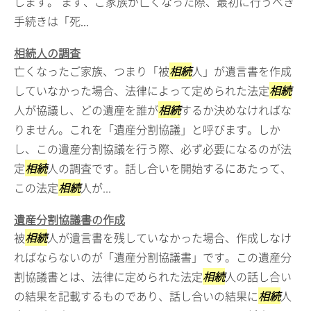
します。 まず、ご家族が亡くなった際、最初に行うべき
手続きは「死...
相続人の調査
亡くなったご家族、つまり「被
相続
人」が遺言書を作成
していなかった場合、法律によって定められた法定
相続
人が協議し、どの遺産を誰が
相続
するか決めなければな
りません。これを「遺産分割協議」と呼びます。しか
し、この遺産分割協議を行う際、必ず必要になるのが法
定
相続
人の調査です。話し合いを開始するにあたって、
この法定
相続
人が...
遺産分割協議書の作成
被
相続
人が遺言書を残していなかった場合、作成しなけ
ればならないのが「遺産分割協議書」です。この遺産分
割協議書とは、法律に定められた法定
相続
人の話し合い
の結果を記載するものであり、話し合いの結果に
相続
人