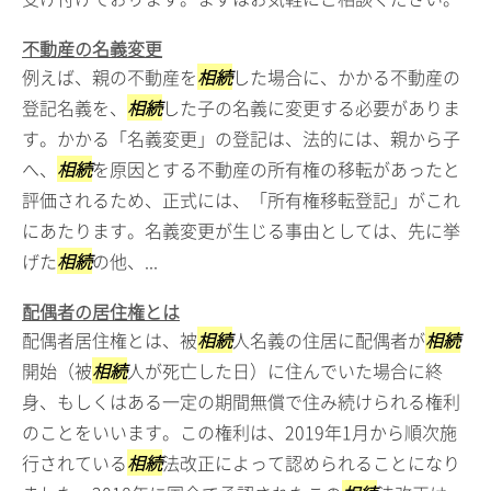
不動産の名義変更
例えば、親の不動産を
相続
した場合に、かかる不動産の
登記名義を、
相続
した子の名義に変更する必要がありま
す。かかる「名義変更」の登記は、法的には、親から子
へ、
相続
を原因とする不動産の所有権の移転があったと
評価されるため、正式には、「所有権移転登記」がこれ
にあたります。名義変更が生じる事由としては、先に挙
げた
相続
の他、...
配偶者の居住権とは
配偶者居住権とは、被
相続
人名義の住居に配偶者が
相続
開始（被
相続
人が死亡した日）に住んでいた場合に終
身、もしくはある一定の期間無償で住み続けられる権利
のことをいいます。この権利は、2019年1月から順次施
行されている
相続
法改正によって認められることになり