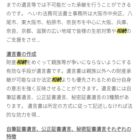
までの遺言等では不可能だった承継を行うことができる
のです。 へいわ法務司法書士事務所は大阪市中央区、八
尾市、東大阪市、柏原市、奈良市を中心に大阪、兵庫、
奈良、京都、滋賀の広い地域で皆様の生前対策や
相続
の
ご支援をさせ...
遺言書の作成
財産
相続
をめぐって親族等が争いにならないようにする
有効な手段が遺言書です。遺言書は親族以外への財産承
継が可能なほか法定
相続
よりも優先されるため自分自身
の意志を強く反映させることができます。遺言書には自
筆証書遺言、公正証書遺言、秘密証書遺言の3種類があ
ります。 遺言書は所定の方式に従って記述しなければ法
的な効力を得...
自筆証書遺言、公正証書遺言、秘密証書遺言それぞれの
特徴