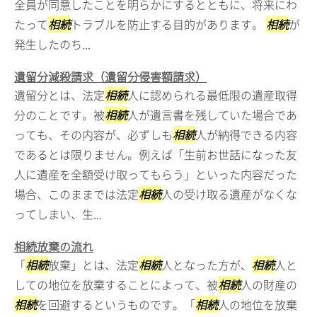
全員が同意したことを明らかにするとともに、将来にわ
たって
相続
トラブルを防止する目的があります。
相続
が
発生したのち...
遺留分減殺請求（遺留分侵害額請求）
遺留分とは、法定
相続
人に認められる最低限の遺産取得
分のことです。被
相続
人が遺言書を残していた場合であ
っても、その内容が、必ずしも
相続
人が納得できる内容
であるとは限りません。例えば「生前お世話になった友
人に遺産を全額受け取ってもらう」といった内容だった
場合、このままでは法定
相続
人の受け取る遺産がなくな
ってしまい、生...
相続放棄の流れ
「
相続
放棄」とは、法定
相続
人となった方が、
相続
人と
しての地位を放棄することによって、被
相続
人の財産の
相続
を回避するというものです。「
相続
人の地位を放棄