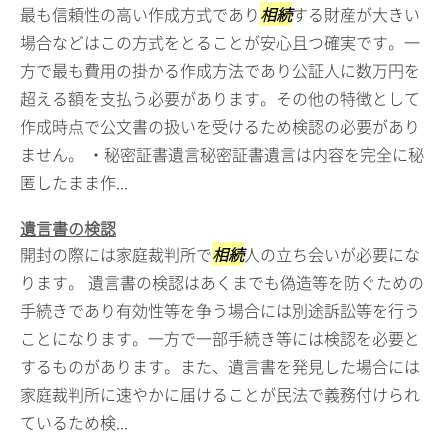
最も信頼性の高い作成方式であり
相続
する財産が大きい
場合などはこの方式をとることが安心且つ確実です。一
方で最も費用の掛かる作成方法であり公証人に数万円を
超える額を支払う必要があります。その他の特徴として
作成時点で公文書の扱いを受けるため検認の必要があり
ません。 ・秘密証書遺言秘密証書遺言は内容を完全に秘
匿したまま作...
遺言書の検認
開封の際には家庭裁判所で
相続
人の立ち会いが必要にな
ります。 遺言書の検認はあくまでも偽造等を防ぐための
手続きであり有効性等を争う場合には別途訴訟等を行う
ことになります。一方で一部手続き等には検認を必要と
するものがあります。また、遺言書を発見した場合には
家庭裁判所に速やかに届けることが民法で義務付けられ
ているため検...