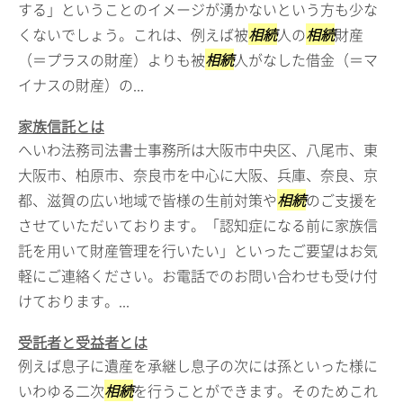
する」ということのイメージが湧かないという方も少な
くないでしょう。これは、例えば被
相続
人の
相続
財産
（＝プラスの財産）よりも被
相続
人がなした借金（＝マ
イナスの財産）の...
家族信託とは
へいわ法務司法書士事務所は大阪市中央区、八尾市、東
大阪市、柏原市、奈良市を中心に大阪、兵庫、奈良、京
都、滋賀の広い地域で皆様の生前対策や
相続
のご支援を
させていただいております。「認知症になる前に家族信
託を用いて財産管理を行いたい」といったご要望はお気
軽にご連絡ください。お電話でのお問い合わせも受け付
けております。...
受託者と受益者とは
例えば息子に遺産を承継し息子の次には孫といった様に
いわゆる二次
相続
を行うことができます。そのためこれ