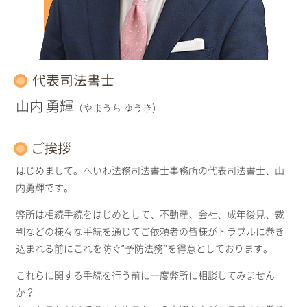
代表司法書士
山内 勇輝
（やまうち ゆうき）
ご挨拶
はじめまして。へいわ法務司法書士事務所の代表司法書士、山
内勇輝です。
弊所は相続手続をはじめとして、不動産、会社、成年後見、裁
判などの様々な手続を通じてご依頼者の皆様がトラブルに巻き
込まれる前にこれを防ぐ“予防法務”を得意としております。
これらに関する手続を行う前に一度弊所に相談してみません
か？