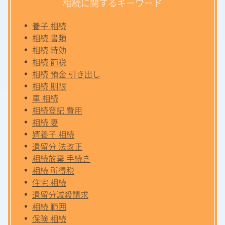
相続に関するキーワード
養子 相続
相続 書類
相続 時効
相続 節税
相続 預金 引き出し
相続 期限
車 相続
相続登記 費用
相続 妻
婿養子 相続
遺留分 法改正
相続放棄 手続き
相続 所得税
住宅 相続
遺留分減殺請求
相続 範囲
保険 相続