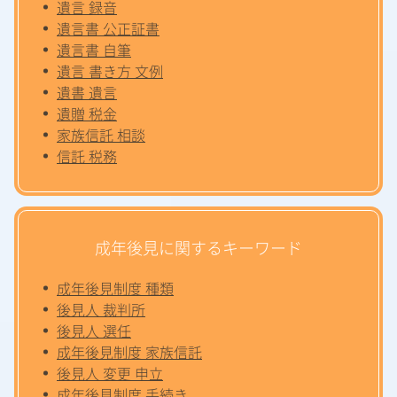
遺言 録音
遺言書 公正証書
遺言書 自筆
遺言 書き方 文例
遺書 遺言
遺贈 税金
家族信託 相談
信託 税務
成年後見に関するキーワード
成年後見制度 種類
後見人 裁判所
後見人 選任
成年後見制度 家族信託
後見人 変更 申立
成年後見制度 手続き