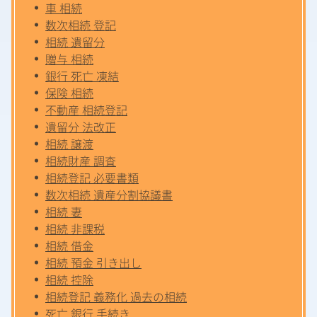
車 相続
数次相続 登記
相続 遺留分
贈与 相続
銀行 死亡 凍結
保険 相続
不動産 相続登記
遺留分 法改正
相続 譲渡
相続財産 調査
相続登記 必要書類
数次相続 遺産分割協議書
相続 妻
相続 非課税
相続 借金
相続 預金 引き出し
相続 控除
相続登記 義務化 過去の相続
死亡 銀行 手続き