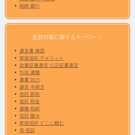
相続 銀行
生前対策に関するキーワード
遺言書 検認
家族信託 デメリット
自筆証書遺言 公正証書遺言
包括 遺贈
遺書 効力
遺言 手続き
信託 節税
信託 税金
遺贈 相続
信託 贈与
家族信託 どこに頼む
孫 信託