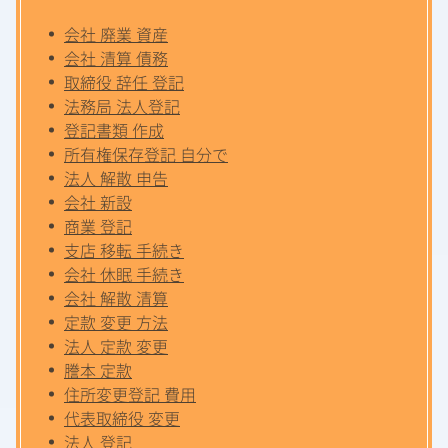
会社 廃業 資産
会社 清算 債務
取締役 辞任 登記
法務局 法人登記
登記書類 作成
所有権保存登記 自分で
法人 解散 申告
会社 新設
商業 登記
支店 移転 手続き
会社 休眠 手続き
会社 解散 清算
定款 変更 方法
法人 定款 変更
謄本 定款
住所変更登記 費用
代表取締役 変更
法人 登記