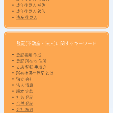
成年後見人 補佐
成年後見人 親族
遺産 後見人
登記(不動産・法人)に関するキーワード
登記書類 作成
登記 所在地 住所
支店 移転 手続き
所有権保存登記 とは
独立 会社
法人 清算
謄本 定款
社名 登記
合併 登記
会社 解散