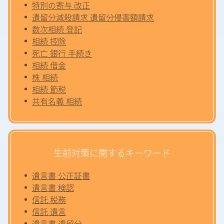
特別の寄与 改正
遺留分減殺請求 遺留分侵害額請求
数次相続 登記
相続 控除
死亡 銀行 手続き
相続 借金
株 相続
相続 節税
共有名義 相続
生前対策に関するキーワード
遺言書 公正証書
遺言書 検認
信託 税務
信託 遺言
遺言書 遺留分