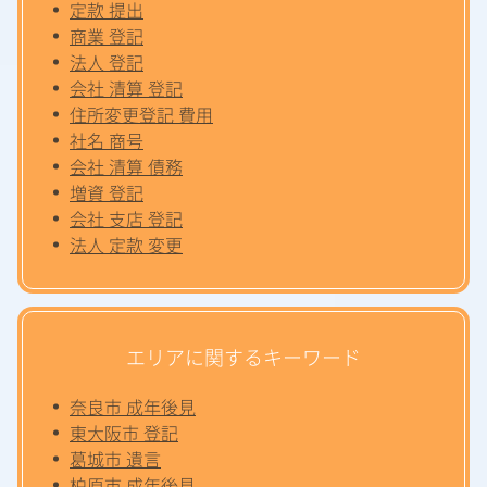
定款 提出
商業 登記
法人 登記
会社 清算 登記
住所変更登記 費用
社名 商号
会社 清算 債務
増資 登記
会社 支店 登記
法人 定款 変更
エリアに関するキーワード
奈良市 成年後見
東大阪市 登記
葛城市 遺言
柏原市 成年後見