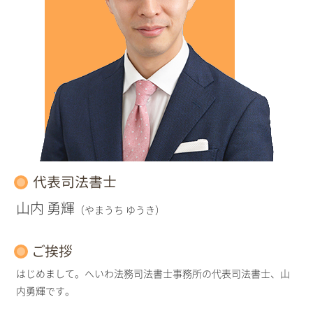
代表司法書士
山内 勇輝
（やまうち ゆうき）
ご挨拶
はじめまして。へいわ法務司法書士事務所の代表司法書士、山
内勇輝です。