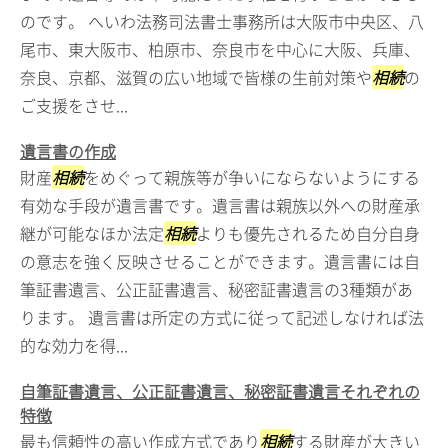
のです。 へいわ法務司法書士事務所は大阪市中央区、八
尾市、東大阪市、柏原市、奈良市を中心に大阪、兵庫、
奈良、京都、滋賀の広い地域で皆様の生前対策や
相続
の
ご支援をさせ...
遺言書の作成
財産
相続
をめぐって親族等が争いにならないようにする
有効な手段が遺言書です。遺言書は親族以外への財産承
継が可能なほか法定
相続
よりも優先されるため自分自身
の意志を強く反映させることができます。遺言書には自
筆証書遺言、公正証書遺言、秘密証書遺言の3種類があ
ります。 遺言書は所定の方式に従って記述しなければ法
的な効力を得...
自筆証書遺言、公正証書遺言、秘密証書遺言それぞれの
特徴
最も信頼性の高い作成方式であり
相続
する財産が大きい