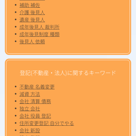
補助 補佐
介護 後見人
遺産 後見人
成年後見人 裁判所
成年後見制度 種類
後見人 依頼
登記(不動産・法人)に関するキーワード
不動産 名義変更
減資 方法
会社 清算 債務
独立 会社
会社 役員 登記
住所変更登記 自分でやる
会社 新設