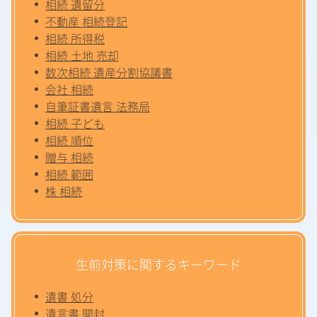
相続 遺留分
不動産 相続登記
相続 所得税
相続 土地 売却
数次相続 遺産分割協議書
会社 相続
自筆証書遺言 法務局
相続 子ども
相続 順位
贈与 相続
相続 範囲
株 相続
生前対策に関するキーワード
遺書 処分
遺言書 開封