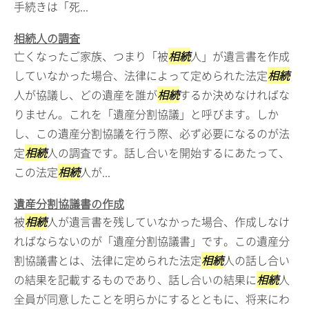
手続きは「死...
相続人の調査
亡くなったご家族、つまり「被
相続
人」が遺言書を作成
していなかった場合、法律によって定められた法定
相続
人が協議し、どの遺産を誰が
相続
するか決めなければな
りません。これを「遺産分割協議」と呼びます。しか
し、この遺産分割協議を行う際、必ず必要になるのが法
定
相続
人の調査です。話し合いを開始するにあたって、
この法定
相続
人が...
遺産分割協議書の作成
被
相続
人が遺言書を残していなかった場合、作成しなけ
ればならないのが「遺産分割協議書」です。この遺産分
割協議書とは、法律に定められた法定
相続
人の話し合い
の結果を記載するものであり、話し合いの結果に
相続
人
全員が同意したことを明らかにするとともに、将来にわ