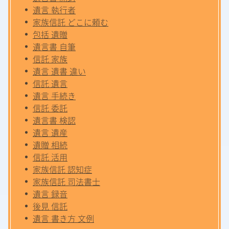
遺言 執行者
家族信託 どこに頼む
包括 遺贈
遺言書 自筆
信託 家族
遺言 遺書 違い
信託 遺言
遺言 手続き
信託 委託
遺言書 検認
遺言 遺産
遺贈 相続
信託 活用
家族信託 認知症
家族信託 司法書士
遺言 録音
後見 信託
遺言 書き方 文例