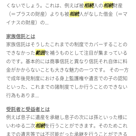
くないでしょう。これは、例えば被
相続
人の
相続
財産
（＝プラスの財産）よりも被
相続
人がなした借金（＝マ
イナスの財産）の...
家族信託とは
家族信託はそうしたこれまでの制度でカバーすることの
できなかった
範囲
を補うものとして注目が集まっている
のです。基本的には商事信託と異なり信託それ自体に料
金がかからないことも大きな魅力の一つです。 その一方
で成年後見制度における身上監護権や遺言での子の認知
といった、これまでの諸制度でしか行うことのできない
行為もありま...
受託者と受益者とは
例えば息子に遺産を承継し息子の次には孫といった様に
いわゆる二次
相続
を行うことができます。そのためこれ
までの遺言等では不可能だった承継を行うことができる