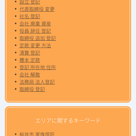
設立 登記
代表取締役 変更
社名 登記
会社 廃業 資産
役員 辞任 登記
取締役 追加 登記
定款 変更 方法
清算 登記
謄本 定款
登記 所在地 住所
会社 解散
法務局 法人登記
取締役 登記
エリアに関するキーワード
桜井市 家族信託