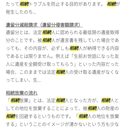
たって
相続
トラブルを防止する目的があります。
相続
が
発生したのち...
遺留分減殺請求（遺留分侵害額請求）
遺留分とは、法定
相続
人に認められる最低限の遺産取得
分のことです。被
相続
人が遺言書を残していた場合であ
っても、その内容が、必ずしも
相続
人が納得できる内容
であるとは限りません。例えば「生前お世話になった友
人に遺産を全額受け取ってもらう」といった内容だった
場合、このままでは法定
相続
人の受け取る遺産がなくな
ってしまい、生...
相続放棄の流れ
「
相続
放棄」とは、法定
相続
人となった方が、
相続
人と
しての地位を放棄することによって、被
相続
人の財産の
相続
を回避するというものです。「
相続
人の地位を放棄
する」ということのイメージが湧かないという方も少な