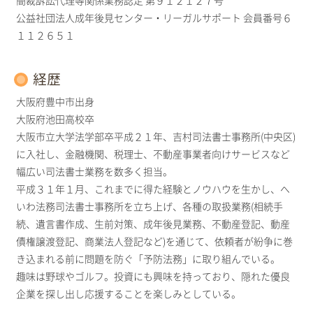
簡裁訴訟代理等関係業務認定 第９１２１２７号
公益社団法人成年後見センター・リーガルサポート 会員番号６
１１２６５１
経歴
大阪府豊中市出身
大阪府池田高校卒
大阪市立大学法学部卒平成２１年、吉村司法書士事務所(中央区)
に入社し、金融機関、税理士、不動産事業者向けサービスなど
幅広い司法書士業務を数多く担当。
平成３１年１月、これまでに得た経験とノウハウを生かし、へ
いわ法務司法書士事務所を立ち上げ、各種の取扱業務(相続手
続、遺言書作成、生前対策、成年後見業務、不動産登記、動産
債権譲渡登記、商業法人登記など)を通じて、依頼者が紛争に巻
き込まれる前に問題を防ぐ「予防法務」に取り組んでいる。
趣味は野球やゴルフ。投資にも興味を持っており、隠れた優良
企業を探し出し応援することを楽しみとしている。