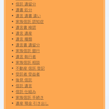
信託 遺留分
遺書 処分
遺言 遺書 違い
家族信託 認知症
遺言書 検認
遺言 遺産
遺言 種類
遺言書 遺留分
家族信託 銀行
遺言 執行者
家族信託 相談
不動産 信託 登記
受託者 受益者
後見 信託
信託 遺言
信託 仕組み
家族信託 手続き
遺産 預金 引き出し