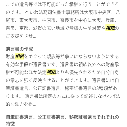
までの遺言等では不可能だった承継を行うことができる
のです。 へいわ法務司法書士事務所は大阪市中央区、八
尾市、東大阪市、柏原市、奈良市を中心に大阪、兵庫、
奈良、京都、滋賀の広い地域で皆様の生前対策や
相続
の
ご支援をさせ...
遺言書の作成
財産
相続
をめぐって親族等が争いにならないようにする
有効な手段が遺言書です。遺言書は親族以外への財産承
継が可能なほか法定
相続
よりも優先されるため自分自身
の意志を強く反映させることができます。遺言書には自
筆証書遺言、公正証書遺言、秘密証書遺言の3種類があ
ります。 遺言書は所定の方式に従って記述しなければ法
的な効力を得...
自筆証書遺言、公正証書遺言、秘密証書遺言それぞれの
特徴