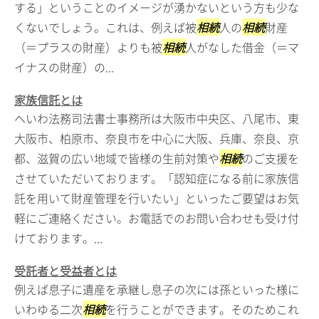
する」ということのイメージが湧かないという方も少な
くないでしょう。これは、例えば被
相続
人の
相続
財産
（＝プラスの財産）よりも被
相続
人がなした借金（＝マ
イナスの財産）の...
家族信託とは
へいわ法務司法書士事務所は大阪市中央区、八尾市、東
大阪市、柏原市、奈良市を中心に大阪、兵庫、奈良、京
都、滋賀の広い地域で皆様の生前対策や
相続
のご支援を
させていただいております。「認知症になる前に家族信
託を用いて財産管理を行いたい」といったご要望はお気
軽にご連絡ください。お電話でのお問い合わせも受け付
けております。...
受託者と受益者とは
例えば息子に遺産を承継し息子の次には孫といった様に
いわゆる二次
相続
を行うことができます。そのためこれ