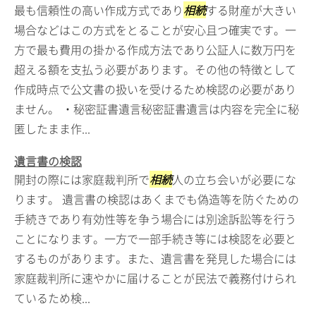
最も信頼性の高い作成方式であり
相続
する財産が大きい
場合などはこの方式をとることが安心且つ確実です。一
方で最も費用の掛かる作成方法であり公証人に数万円を
超える額を支払う必要があります。その他の特徴として
作成時点で公文書の扱いを受けるため検認の必要があり
ません。 ・秘密証書遺言秘密証書遺言は内容を完全に秘
匿したまま作...
遺言書の検認
開封の際には家庭裁判所で
相続
人の立ち会いが必要にな
ります。 遺言書の検認はあくまでも偽造等を防ぐための
手続きであり有効性等を争う場合には別途訴訟等を行う
ことになります。一方で一部手続き等には検認を必要と
するものがあります。また、遺言書を発見した場合には
家庭裁判所に速やかに届けることが民法で義務付けられ
ているため検...