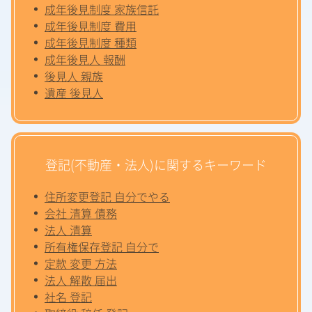
成年後見制度 家族信託
成年後見制度 費用
成年後見制度 種類
成年後見人 報酬
後見人 親族
遺産 後見人
登記(不動産・法人)に関するキーワード
住所変更登記 自分でやる
会社 清算 債務
法人 清算
所有権保存登記 自分で
定款 変更 方法
法人 解散 届出
社名 登記