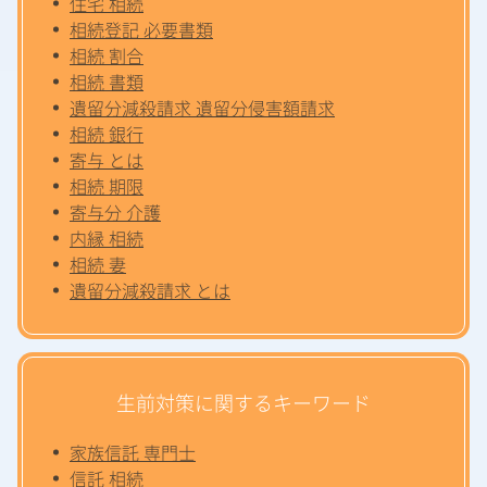
住宅 相続
相続登記 必要書類
相続 割合
相続 書類
遺留分減殺請求 遺留分侵害額請求
相続 銀行
寄与 とは
相続 期限
寄与分 介護
内縁 相続
相続 妻
遺留分減殺請求 とは
生前対策に関するキーワード
家族信託 専門士
信託 相続