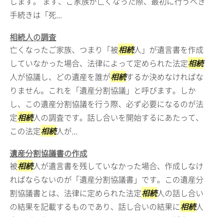
します。 まず、ご家族が亡くなった際、最初に行うべき
手続きは「死...
相続人の調査
亡くなったご家族、つまり「被
相続
人」が遺言書を作成
していなかった場合、法律によって定められた法定
相続
人が協議し、どの遺産を誰が
相続
するか決めなければな
りません。これを「遺産分割協議」と呼びます。しか
し、この遺産分割協議を行う際、必ず必要になるのが法
定
相続
人の調査です。話し合いを開始するにあたって、
この法定
相続
人が...
遺産分割協議書の作成
被
相続
人が遺言書を残していなかった場合、作成しなけ
ればならないのが「遺産分割協議書」です。この遺産分
割協議書とは、法律に定められた法定
相続
人の話し合い
の結果を記載するものであり、話し合いの結果に
相続
人