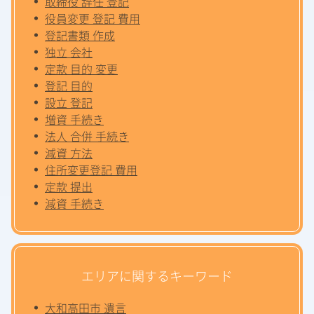
取締役 辞任 登記
役員変更 登記 費用
登記書類 作成
独立 会社
定款 目的 変更
登記 目的
設立 登記
増資 手続き
法人 合併 手続き
減資 方法
住所変更登記 費用
定款 提出
減資 手続き
エリアに関するキーワード
大和高田市 遺言