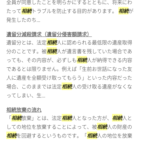
全員が同意したことを明らかにするとともに、将来にわ
たって
相続
トラブルを防止する目的があります。
相続
が
発生したのち...
遺留分減殺請求（遺留分侵害額請求）
遺留分とは、法定
相続
人に認められる最低限の遺産取得
分のことです。被
相続
人が遺言書を残していた場合であ
っても、その内容が、必ずしも
相続
人が納得できる内容
であるとは限りません。例えば「生前お世話になった友
人に遺産を全額受け取ってもらう」といった内容だった
場合、このままでは法定
相続
人の受け取る遺産がなくな
ってしまい、生...
相続放棄の流れ
「
相続
放棄」とは、法定
相続
人となった方が、
相続
人と
しての地位を放棄することによって、被
相続
人の財産の
相続
を回避するというものです。「
相続
人の地位を放棄