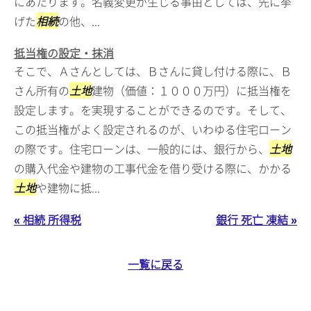
にあたります。名義変更が生じる事由としては、先に挙
げた
相続
の他、...
抵当権の設定・抹消
そこで、Ａさんとしては、Ｂさんに貸し付ける際に、Ｂ
さん所有の
土地
建物（価値：１０００万円）に抵当権を
設定します。を実現することができるのです。そして、
この抵当権がよく設定されるのが、いわゆる住宅ローン
の際です。住宅ローンは、一般的には、銀行から、
土地
の購入代金や建物の工事代金を借り受ける際に、かかる
土地
や建物に抵...
« 相続 所得税
銀行 死亡 凍結 »
一覧に戻る