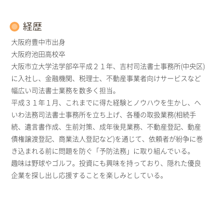
経歴
大阪府豊中市出身
大阪府池田高校卒
大阪市立大学法学部卒平成２１年、吉村司法書士事務所(中央区)
に入社し、金融機関、税理士、不動産事業者向けサービスなど
幅広い司法書士業務を数多く担当。
平成３１年１月、これまでに得た経験とノウハウを生かし、へ
いわ法務司法書士事務所を立ち上げ、各種の取扱業務(相続手
続、遺言書作成、生前対策、成年後見業務、不動産登記、動産
債権譲渡登記、商業法人登記など)を通じて、依頼者が紛争に巻
き込まれる前に問題を防ぐ「予防法務」に取り組んでいる。
趣味は野球やゴルフ。投資にも興味を持っており、隠れた優良
企業を探し出し応援することを楽しみとしている。