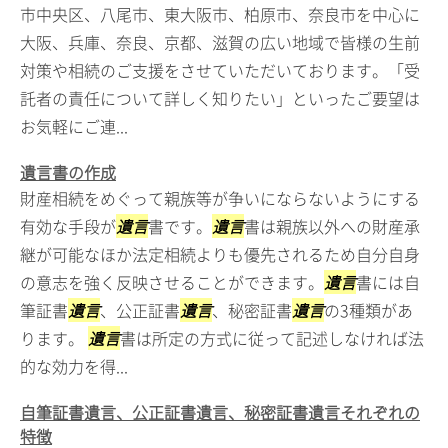
市中央区、八尾市、東大阪市、柏原市、奈良市を中心に
大阪、兵庫、奈良、京都、滋賀の広い地域で皆様の生前
対策や相続のご支援をさせていただいております。「受
託者の責任について詳しく知りたい」といったご要望は
お気軽にご連...
遺言書の作成
財産相続をめぐって親族等が争いにならないようにする
有効な手段が
遺言
書です。
遺言
書は親族以外への財産承
継が可能なほか法定相続よりも優先されるため自分自身
の意志を強く反映させることができます。
遺言
書には自
筆証書
遺言
、公正証書
遺言
、秘密証書
遺言
の3種類があ
ります。
遺言
書は所定の方式に従って記述しなければ法
的な効力を得...
自筆証書遺言、公正証書遺言、秘密証書遺言それぞれの
特徴