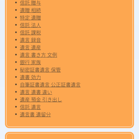
信託 贈与
遺贈 相続
特定 遺贈
信託 法人
信託 課税
遺言 録音
遺言 遺産
遺言 書き方 文例
銀行 家族
秘密証書遺言 保管
遺書 効力
自筆証書遺言 公正証書遺言
遺言 遺書 違い
遺産 預金 引き出し
信託 遺言
遺言書 遺留分