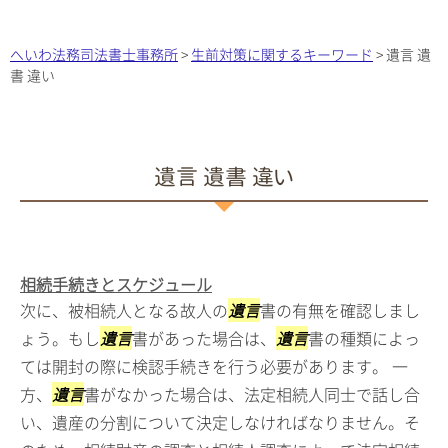
へいわ法務司法書士事務所
>
生前対策に関するキーワード
>
遺言 遺
書 違い
遺言 遺書 違い
相続手続きとスケジュール
次に、被相続人となる故人の
遺言
書の有無を確認しまし
ょう。もし
遺言
書があった場合は、
遺言
書の種類によっ
ては開封の際に検認手続きを行う必要があります。 一
方、
遺言
書がなかった場合は、法定相続人同士で話し合
い、遺産の分割について決定しなければなりません。そ