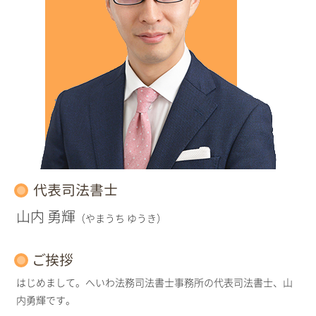
代表司法書士
山内 勇輝
（やまうち ゆうき）
ご挨拶
はじめまして。へいわ法務司法書士事務所の代表司法書士、山
内勇輝です。