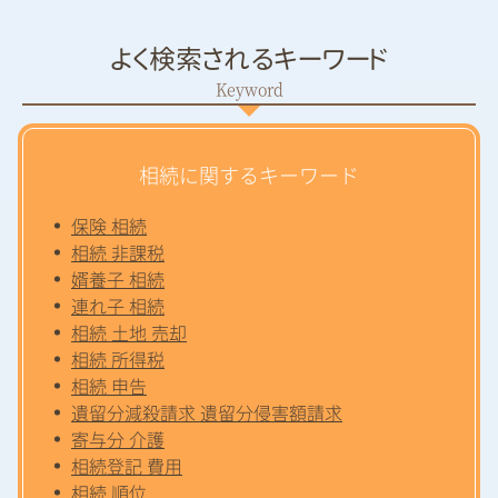
よく検索されるキーワード
相続に関するキーワード
保険 相続
相続 非課税
婿養子 相続
連れ子 相続
相続 土地 売却
相続 所得税
相続 申告
遺留分減殺請求 遺留分侵害額請求
寄与分 介護
相続登記 費用
相続 順位