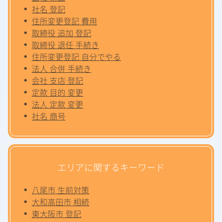
社名 登記
住所変更登記 費用
取締役 追加 登記
取締役 退任 手続き
住所変更登記 自分でやる
法人 合併 手続き
会社 支店 登記
定款 目的 変更
法人 定款 変更
社名 商号
エリアに関するキーワード
八尾市 生前対策
大和高田市 相続
東大阪市 登記