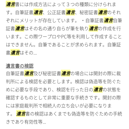
遺言
書には作成方法によって３つの種類に分けられま
す。自筆証書
遺言
、公正証書
遺言
、秘密証書
遺言
のそれ
ぞれにメリットが存在しています。 ・自筆証書
遺言
自筆
証書
遺言
はその名の通り自らが筆を執り
遺言
の作成を行
います。この際ワープロやPC等を利用して作成すること
はできません。自筆であることが求められます。自筆証
書
遺言
はその...
遺言書の検認
自筆証書
遺言
及び秘密証書
遺言
の場合には開封の際に裁
判所による検認を必要とします。検認は偽造等を防ぐた
めに必要な手段であり、検認を行った日の
遺言
の状態を
確認するものとして非常に重要な手続きです。開封の際
には家庭裁判所で相続人の立ち会いが必要になりま
す。
遺言
書の検認はあくまでも偽造等を防ぐための手続
きであり有効性等...