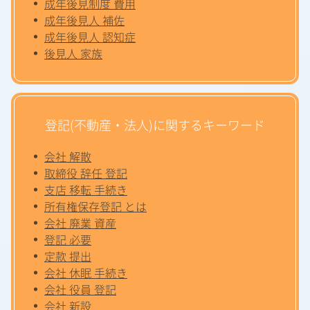
成年後見制度 費用
成年後見人 補佐
成年後見人 認知症
後見人 家族
登記(不動産・法人)に関するキーワード
会社 解散
取締役 辞任 登記
支店 移転 手続き
所有権保存登記 とは
会社 廃業 資産
登記 必要
定款 提出
会社 休眠 手続き
会社 役員 登記
会社 新設