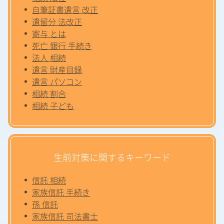
自筆証書遺言 改正
遺留分 法改正
寄与 とは
死亡 銀行 手続き
法人 相続
遺言 財産目録
遺言 パソコン
相続 割合
相続 子ども
生前対策に関するキーワード
信託 相続
家族信託 手続き
孫 信託
家族信託 司法書士