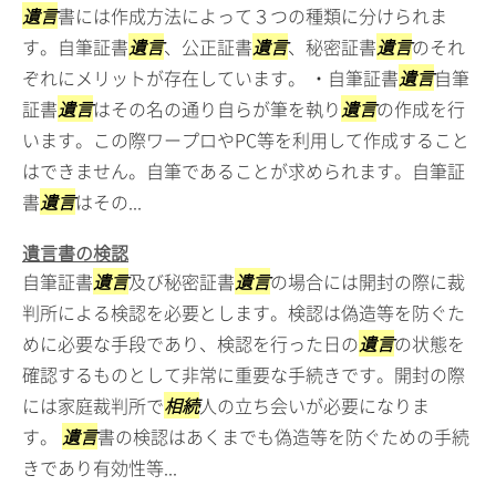
遺言
書には作成方法によって３つの種類に分けられま
す。自筆証書
遺言
、公正証書
遺言
、秘密証書
遺言
のそれ
ぞれにメリットが存在しています。 ・自筆証書
遺言
自筆
証書
遺言
はその名の通り自らが筆を執り
遺言
の作成を行
います。この際ワープロやPC等を利用して作成すること
はできません。自筆であることが求められます。自筆証
書
遺言
はその...
遺言書の検認
自筆証書
遺言
及び秘密証書
遺言
の場合には開封の際に裁
判所による検認を必要とします。検認は偽造等を防ぐた
めに必要な手段であり、検認を行った日の
遺言
の状態を
確認するものとして非常に重要な手続きです。開封の際
には家庭裁判所で
相続
人の立ち会いが必要になりま
す。
遺言
書の検認はあくまでも偽造等を防ぐための手続
きであり有効性等...