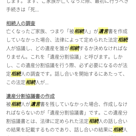
します。 まず、ご家族が亡くなった際、最初に行うべき
手続きは「死...
相続人の調査
亡くなったご家族、つまり「被
相続
人」が
遺言
書を作成
していなかった場合、法律によって定められた法定
相続
人が協議し、どの遺産を誰が
相続
するか決めなければな
りません。これを「遺産分割協議」と呼びます。しか
し、この遺産分割協議を行う際、必ず必要になるのが法
定
相続
人の調査です。話し合いを開始するにあたって、
この法定
相続
人が...
遺産分割協議書の作成
被
相続
人が
遺言
書を残していなかった場合、作成しなけ
ればならないのが「遺産分割協議書」です。この遺産分
割協議書とは、法律に定められた法定
相続
人の話し合い
の結果を記載するものであり、話し合いの結果に
相続
人