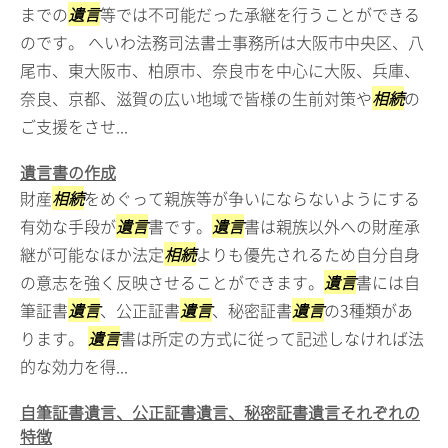
までの
遺言
等では不可能だった承継を行うことができる
のです。 へいわ法務司法書士事務所は大阪市中央区、八
尾市、東大阪市、柏原市、奈良市を中心に大阪、兵庫、
奈良、京都、滋賀の広い地域で皆様の生前対策や
相続
の
ご支援をさせ...
遺言書の作成
財産
相続
をめぐって親族等が争いにならないようにする
有効な手段が
遺言
書です。
遺言
書は親族以外への財産承
継が可能なほか法定
相続
よりも優先されるため自分自身
の意志を強く反映させることができます。
遺言
書には自
筆証書
遺言
、公正証書
遺言
、秘密証書
遺言
の3種類があ
ります。
遺言
書は所定の方式に従って記述しなければ法
的な効力を得...
自筆証書遺言、公正証書遺言、秘密証書遺言それぞれの
特徴