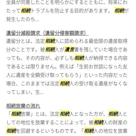
全員が同意したことを明らかにするとともに、将来にわ
たって
相続
トラブルを防止する目的があります。
相続
が
発生したのち...
遺留分減殺請求（遺留分侵害額請求）
遺留分とは、法定
相続
人に認められる最低限の遺産取得
分のことです。被
相続
人が
遺言
書を残していた場合であ
っても、その内容が、必ずしも
相続
人が納得できる内容
であるとは限りません。例えば「生前お世話になった友
人に遺産を全額受け取ってもらう」といった内容だった
場合、このままでは法定
相続
人の受け取る遺産がなくな
ってしまい、生...
相続放棄の流れ
「
相続
放棄」とは、法定
相続
人となった方が、
相続
人と
しての地位を放棄することによって、被
相続
人の財産の
相続
を回避するというものです。「
相続
人の地位を放棄