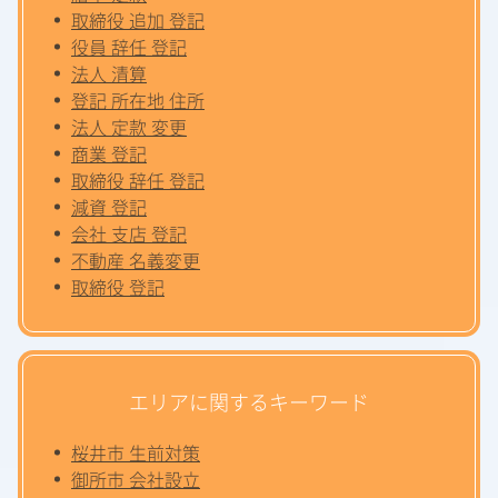
取締役 追加 登記
役員 辞任 登記
法人 清算
登記 所在地 住所
法人 定款 変更
商業 登記
取締役 辞任 登記
減資 登記
会社 支店 登記
不動産 名義変更
取締役 登記
エリアに関するキーワード
桜井市 生前対策
御所市 会社設立