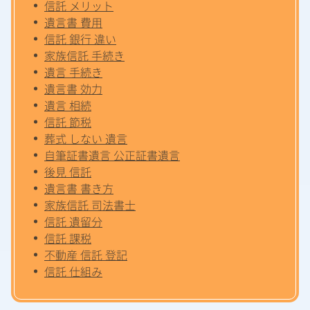
信託 メリット
遺言書 費用
信託 銀行 違い
家族信託 手続き
遺言 手続き
遺言書 効力
遺言 相続
信託 節税
葬式 しない 遺言
自筆証書遺言 公正証書遺言
後見 信託
遺言書 書き方
家族信託 司法書士
信託 遺留分
信託 課税
不動産 信託 登記
信託 仕組み