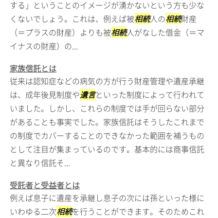
する」ということのイメージが湧かないという方も少な
くないでしょう。これは、例えば被
相続
人の
相続
財産
（＝プラスの財産）よりも被
相続
人がなした借金（＝マ
イナスの財産）の...
家族信託とは
従来は認知症などの病気の方が行う財産管理や遺産承継
は、成年後見制度や
遺言
といった制度によって行われて
いました。しかし、これらの制度では手が回らない部分
があることも事実でした。家族信託はそうしたこれまで
の制度でカバーすることのできなかった範囲を補うもの
として注目が集まっているのです。基本的には商事信託
と異なり信託そ...
受託者と受益者とは
例えば息子に遺産を承継し息子の次には孫といった様に
いわゆる二次
相続
を行うことができます。そのためこれ