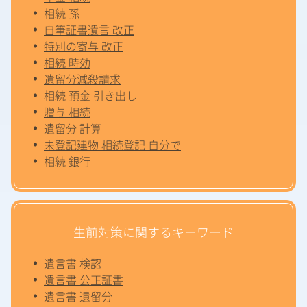
相続 孫
自筆証書遺言 改正
特別の寄与 改正
相続 時効
遺留分減殺請求
相続 預金 引き出し
贈与 相続
遺留分 計算
未登記建物 相続登記 自分で
相続 銀行
生前対策に関するキーワード
遺言書 検認
遺言書 公正証書
遺言書 遺留分