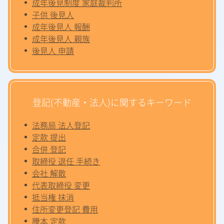
成年後見制度 家庭裁判所
子供 後見人
成年後見人 報酬
成年後見人 親族
後見人 申請
登記(不動産・法人)に関するキーワード
法務局 法人登記
定款 提出
合併 登記
取締役 退任 手続き
会社 解散
代表取締役 変更
抵当権 抹消
住所変更登記 費用
謄本 定款