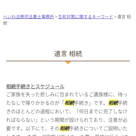
へいわ法務司法書士事務所
>
生前対策に関するキーワード
>
遺言 相
続
遺言 相続
相続手続きとスケジュール
ご家族を失った悲しみに包まれているご遺族様に、待っ
たなしで降りかかるのが「
相続
手続き」です。
相続
手続
きのほとんどの過程において、「何日までに完了しなけ
ればならない」という期間が設けられており、注意が必
要です。以下にて、その
相続
手続きについてご説明いた