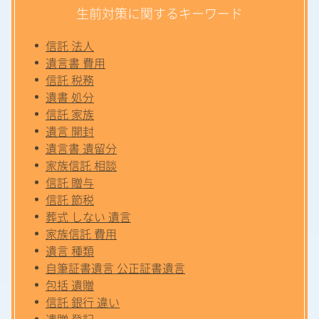
生前対策に関するキーワード
信託 法人
遺言書 費用
信託 税務
遺書 処分
信託 家族
遺言 開封
遺言書 遺留分
家族信託 相談
信託 贈与
信託 節税
葬式 しない 遺言
家族信託 費用
遺言 種類
自筆証書遺言 公正証書遺言
包括 遺贈
信託 銀行 違い
遺贈 登記