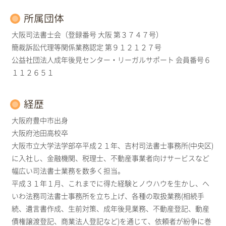
所属団体
大阪司法書士会（登録番号 大阪 第３７４７号）
簡裁訴訟代理等関係業務認定 第９１２１２７号
公益社団法人成年後見センター・リーガルサポート 会員番号６
１１２６５１
経歴
大阪府豊中市出身
大阪府池田高校卒
大阪市立大学法学部卒平成２１年、吉村司法書士事務所(中央区)
に入社し、金融機関、税理士、不動産事業者向けサービスなど
幅広い司法書士業務を数多く担当。
平成３１年１月、これまでに得た経験とノウハウを生かし、へ
いわ法務司法書士事務所を立ち上げ、各種の取扱業務(相続手
続、遺言書作成、生前対策、成年後見業務、不動産登記、動産
債権譲渡登記、商業法人登記など)を通じて、依頼者が紛争に巻