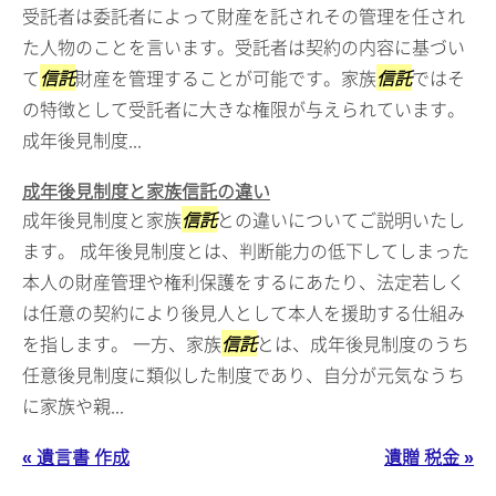
受託者は委託者によって財産を託されその管理を任され
た人物のことを言います。受託者は契約の内容に基づい
て
信託
財産を管理することが可能です。家族
信託
ではそ
の特徴として受託者に大きな権限が与えられています。
成年後見制度...
成年後見制度と家族信託の違い
成年後見制度と家族
信託
との違いについてご説明いたし
ます。 成年後見制度とは、判断能力の低下してしまった
本人の財産管理や権利保護をするにあたり、法定若しく
は任意の契約により後見人として本人を援助する仕組み
を指します。 一方、家族
信託
とは、成年後見制度のうち
任意後見制度に類似した制度であり、自分が元気なうち
に家族や親...
« 遺言書 作成
遺贈 税金 »