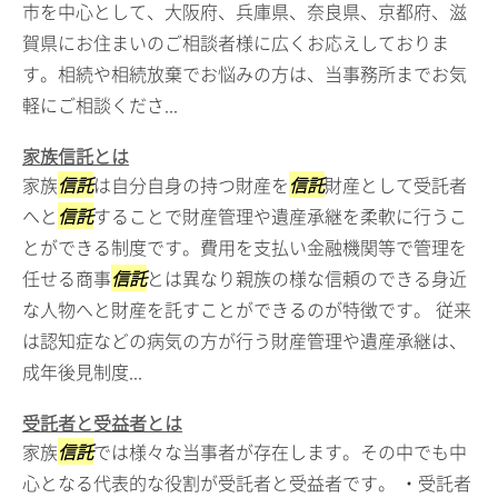
市を中心として、大阪府、兵庫県、奈良県、京都府、滋
賀県にお住まいのご相談者様に広くお応えしておりま
す。相続や相続放棄でお悩みの方は、当事務所までお気
軽にご相談くださ...
家族信託とは
家族
信託
は自分自身の持つ財産を
信託
財産として受託者
へと
信託
することで財産管理や遺産承継を柔軟に行うこ
とができる制度です。費用を支払い金融機関等で管理を
任せる商事
信託
とは異なり親族の様な信頼のできる身近
な人物へと財産を託すことができるのが特徴です。 従来
は認知症などの病気の方が行う財産管理や遺産承継は、
成年後見制度...
受託者と受益者とは
家族
信託
では様々な当事者が存在します。その中でも中
心となる代表的な役割が受託者と受益者です。 ・受託者