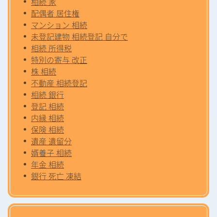
相続 家
配偶者 居住権
マンション 相続
未登記建物 相続登記 自分で
相続 所得税
特別の寄与 改正
株 相続
不動産 相続登記
相続 銀行
登記 相続
内縁 相続
保険 相続
遺産 遺留分
婿養子 相続
年金 相続
銀行 死亡 凍結