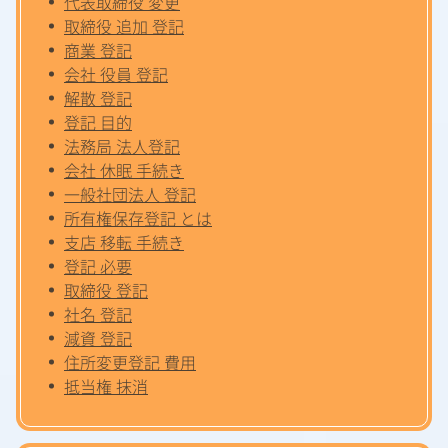
代表取締役 変更
取締役 追加 登記
商業 登記
会社 役員 登記
解散 登記
登記 目的
法務局 法人登記
会社 休眠 手続き
一般社団法人 登記
所有権保存登記 とは
支店 移転 手続き
登記 必要
取締役 登記
社名 登記
減資 登記
住所変更登記 費用
抵当権 抹消