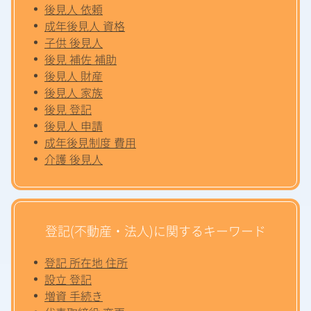
後見人 依頼
成年後見人 資格
子供 後見人
後見 補佐 補助
後見人 財産
後見人 家族
後見 登記
後見人 申請
成年後見制度 費用
介護 後見人
登記(不動産・法人)に関するキーワード
登記 所在地 住所
設立 登記
増資 手続き