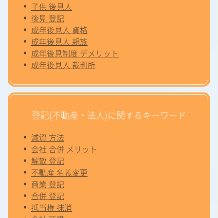
子供 後見人
後見 登記
成年後見人 資格
成年後見人 親族
成年後見制度 デメリット
成年後見人 裁判所
登記(不動産・法人)に関するキーワード
減資 方法
会社 合併 メリット
解散 登記
不動産 名義変更
商業 登記
合併 登記
抵当権 抹消