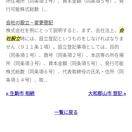
所在場所（同条項３号）、資本金額（同条項５号）、発
行可能株式総数（...
会社の設立・変更登記
株式会社を例にとって説明すると、まず、会社法上、
会
社設立
時には、設立登記というものをしなければなりま
せん（９１１条１項）。設立登記事項としては、目的
（同条項１号）、商号（同条項２号）、本店等の所在場
所（同条項３号）、資本金額（同条項５号）、発行可能
株式総数（同条項６号）、代表取締役の氏名・住所（同
条項１４号）、取...
« 生駒市 相続
大和郡山市 登記 »
一覧に戻る