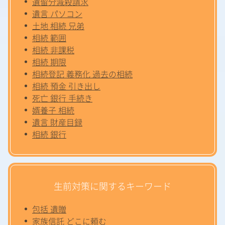
遺留分減殺請求
遺言 パソコン
土地 相続 兄弟
相続 範囲
相続 非課税
相続 期限
相続登記 義務化 過去の相続
相続 預金 引き出し
死亡 銀行 手続き
婿養子 相続
遺言 財産目録
相続 銀行
生前対策に関するキーワード
包括 遺贈
家族信託 どこに頼む