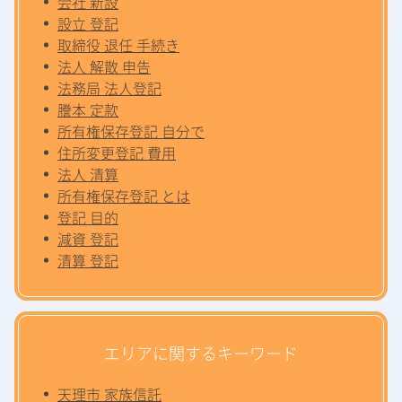
会社 新設
設立 登記
取締役 退任 手続き
法人 解散 申告
法務局 法人登記
謄本 定款
所有権保存登記 自分で
住所変更登記 費用
法人 清算
所有権保存登記 とは
登記 目的
減資 登記
清算 登記
エリアに関するキーワード
天理市 家族信託