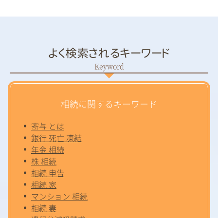
よく検索されるキーワード
相続に関するキーワード
寄与 とは
銀行 死亡 凍結
年金 相続
株 相続
相続 申告
相続 家
マンション 相続
相続 妻