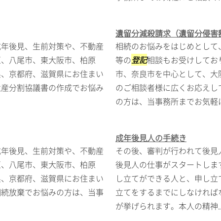
遺留分減殺請求（遺留分侵害
成年後見、生前対策や、不動産
相続のお悩みをはじめとして
区、八尾市、東大阪市、柏原
等の
登記
相談もお受けしてお
県、京都府、滋賀県にお住まい
市、奈良市を中心として、大
遺産分割協議書の作成でお悩み
のご相談者様に広くお応えし
の方は、当事務所までお気軽に.
成年後見人の手続き
成年後見、生前対策や、不動産
その後、審判が行われて後見
区、八尾市、東大阪市、柏原
後見人の仕事がスタートしま
県、京都府、滋賀県にお住まい
し立てができる人と、申し立
相続放棄でお悩みの方は、当事
立てをするまでにしなければ
が挙げられます。本人の精神..