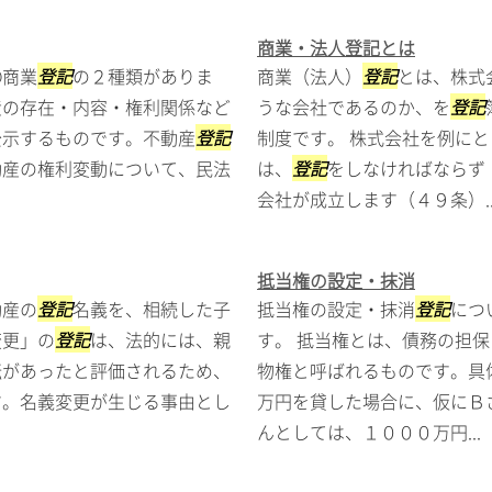
商業・法人登記とは
②商業
登記
の２種類がありま
商業（法人）
登記
とは、株式
産の存在・内容・権利関係など
うな会社であるのか、を
登記
公示するものです。不動産
登記
制度です。 株式会社を例に
動産の権利変動について、民法
は、
登記
をしなければならず
会社が成立します（４９条）..
抵当権の設定・抹消
動産の
登記
名義を、相続した子
抵当権の設定・抹消
登記
につ
変更」の
登記
は、法的には、親
す。 抵当権とは、債務の担
転があったと評価されるため、
物権と呼ばれるものです。具
す。名義変更が生じる事由とし
万円を貸した場合に、仮にＢ
んとしては、１０００万円...