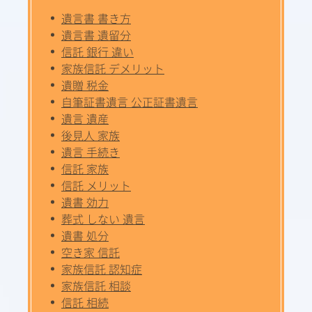
遺言書 書き方
遺言書 遺留分
信託 銀行 違い
家族信託 デメリット
遺贈 税金
自筆証書遺言 公正証書遺言
遺言 遺産
後見人 家族
遺言 手続き
信託 家族
信託 メリット
遺書 効力
葬式 しない 遺言
遺書 処分
空き家 信託
家族信託 認知症
家族信託 相談
信託 相続