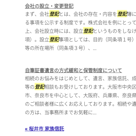
会社の設立・変更登記
まず、会社
登記
とは、会社の存在・内容を
登記
簿
る事項を公示する制度です。株式会社を例にとっ
上、会社設立時には、設立
登記
というものをしな
項）。設立
登記
事項としては、目的（同条項１号
等の所在場所（同条項３号）、...
自筆証書遺言の方式緩和と保管制度について
相続のお悩みをはじめとして、遺言、家族信託、
等の
登記
相談もお受けしております。大阪市中央
市、奈良市を中心として、大阪府、兵庫県、奈良
のご相談者様に広くお応えしております。相続や
の方は、当事務所までお気軽に...
« 桜井市 家族信託