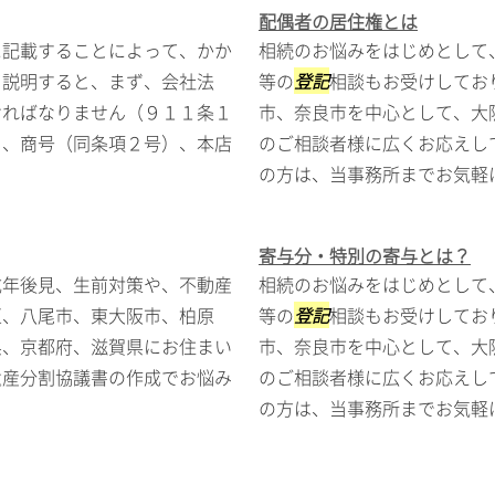
配偶者の居住権とは
に記載することによって、かか
相続のお悩みをはじめとして
て説明すると、まず、会社法
等の
登記
相談もお受けしてお
ければなりません（９１１条１
市、奈良市を中心として、大
）、商号（同条項２号）、本店
のご相談者様に広くお応えし
の方は、当事務所までお気軽に.
寄与分・特別の寄与とは？
成年後見、生前対策や、不動産
相続のお悩みをはじめとして
区、八尾市、東大阪市、柏原
等の
登記
相談もお受けしてお
県、京都府、滋賀県にお住まい
市、奈良市を中心として、大
遺産分割協議書の作成でお悩み
のご相談者様に広くお応えし
の方は、当事務所までお気軽に.