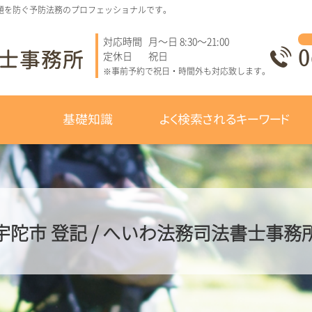
題を防ぐ予防法務のプロフェッショナルです。
対応時間
月～日 8:30～21:00
0
定休日
祝日
※事前予約で祝日・時間外も対応致します。
基礎知識
よく検索されるキーワード
宇陀市 登記 / へいわ法務司法書士事務