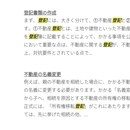
登記書類の作成
まず、
登記
には、大きく分けて、①不動産
登記
と
す。①不動産
登記
とは、土地や建物といった不動
を
登記
簿に記載することによって、かかる事項を
において重要な点は、不動産に関する
登記
が、不
上、対抗要件とされている点で...
不動産の名義変更
例えば、親の不動産を相続した場合に、かかる不
の名義に変更する必要があります。かかる「名義
から子へ、相続を原因とする不動産の所有権の移
正式には、「所有権移転
登記
」がこれにあたりま
ては、先に挙げた相続の他、...