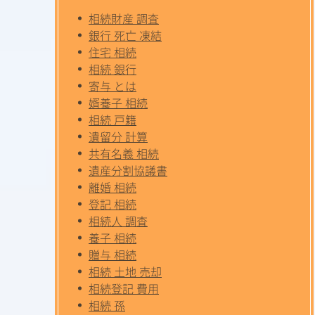
相続財産 調査
銀行 死亡 凍結
住宅 相続
相続 銀行
寄与 とは
婿養子 相続
相続 戸籍
遺留分 計算
共有名義 相続
遺産分割協議書
離婚 相続
登記 相続
相続人 調査
養子 相続
贈与 相続
相続 土地 売却
相続登記 費用
相続 孫