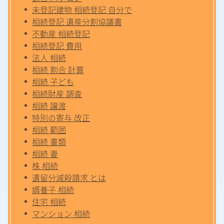
未登記建物 相続登記 自分で
相続登記 遺産分割協議書
不動産 相続登記
相続登記 費用
法人 相続
相続 割合 計算
相続 子ども
相続財産 調査
相続 譲渡
特別の寄与 改正
相続 範囲
相続 書類
相続 妻
株 相続
遺留分減殺請求 とは
婿養子 相続
住宅 相続
マンション 相続