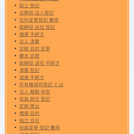
設立 登記
法務局 法人登記
住所変更登記 費用
取締役 追加 登記
増資 手続き
法人 清算
定款 目的 変更
謄本 定款
取締役 退任 手続き
清算 登記
減資 手続き
所有権保存登記 とは
法人 解散 申告
役員 辞任 登記
定款 提出
増資 目的
独立 会社
役員変更 登記 費用