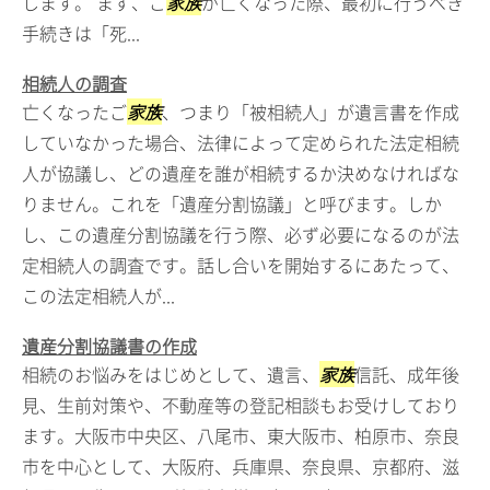
します。 まず、ご
家族
が亡くなった際、最初に行うべき
手続きは「死...
相続人の調査
亡くなったご
家族
、つまり「被相続人」が遺言書を作成
していなかった場合、法律によって定められた法定相続
人が協議し、どの遺産を誰が相続するか決めなければな
りません。これを「遺産分割協議」と呼びます。しか
し、この遺産分割協議を行う際、必ず必要になるのが法
定相続人の調査です。話し合いを開始するにあたって、
この法定相続人が...
遺産分割協議書の作成
相続のお悩みをはじめとして、遺言、
家族
信託、成年後
見、生前対策や、不動産等の登記相談もお受けしており
ます。大阪市中央区、八尾市、東大阪市、柏原市、奈良
市を中心として、大阪府、兵庫県、奈良県、京都府、滋