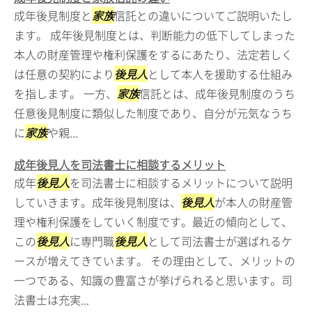
成年後見制度と
家族
信託との違いについてご説明いたし
ます。 成年後見制度とは、判断能力の低下してしまった
本人の財産管理や権利保護をするにあたり、法定若しく
は任意の契約により
後見人
として本人を援助する仕組み
を指します。 一方、
家族
信託とは、成年後見制度のうち
任意後見制度に類似した制度であり、自分が元気なうち
に
家族
や親...
成年後見人を司法書士に相談するメリット
成年
後見人
を司法書士に相談するメリットについて説明
していきます。成年後見制度は、
後見人
が本人の財産管
理や権利保護をしていく制度です。最近の傾向として、
この
後見人
に専門職
後見人
として司法書士が選ばれるケ
ースが増えてきています。 その理由として、メリットの
一つである、知識の豊富さが挙げられると思います。司
法書士は充実...