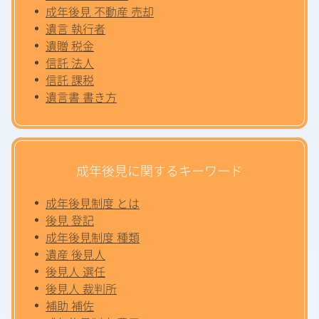
成年後見 不動産 売却
遺言 執行者
遺贈 税金
信託 法人
信託 課税
遺言書 書き方
成年後見に関するキーワード
成年後見制度 とは
後見 登記
成年後見制度 種類
遺産 後見人
後見人 選任
後見人 裁判所
補助 補佐