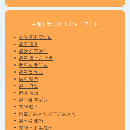
生前対策に関するキーワード
家族信託 認知症
遺書 遺言
遺贈 死因贈与
遺言 書き方 文例
受託者 受益者
遺言書 作成
信託 税金
遺言 無効
包括 遺贈
遺言書 遺留分
家族 贈与
自筆証書遺言 公正証書遺言
遺言書 無効
家族信託 手続き