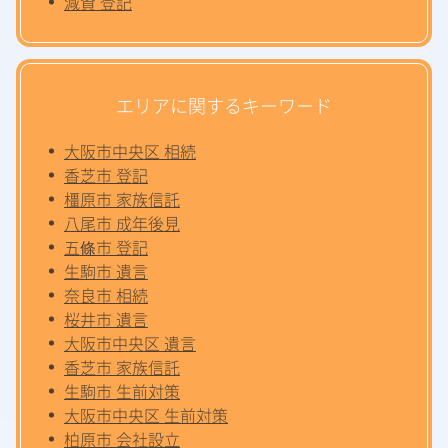
減資 登記
エリアに関するキーワード
大阪市中央区 相続
香芝市 登記
橿原市 家族信託
八尾市 成年後見
五條市 登記
生駒市 遺言
奈良市 相続
桜井市 遺言
大阪市中央区 遺言
香芝市 家族信託
生駒市 生前対策
大阪市中央区 生前対策
柏原市 会社設立