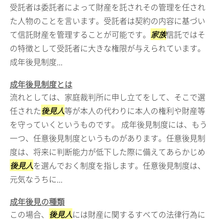
受託者は委託者によって財産を託されその管理を任され
た人物のことを言います。受託者は契約の内容に基づい
て信託財産を管理することが可能です。
家族
信託ではそ
の特徴として受託者に大きな権限が与えられています。
成年後見制度...
成年後見制度とは
流れとしては、家庭裁判所に申し立てをして、そこで選
任された
後見人
等が本人の代わりに本人の権利や財産等
を守っていくというものです。 成年後見制度には、もう
一つ、任意後見制度というものがあります。任意後見制
度は、将来に判断能力が低下した際に備えてあらかじめ
後見人
を選んでおく制度を指します。任意後見制度は、
元気なうちに...
成年後見の種類
この場合、
後見人
には財産に関するすべての法律行為に