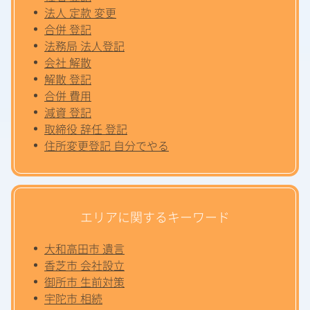
法人 定款 変更
合併 登記
法務局 法人登記
会社 解散
解散 登記
合併 費用
減資 登記
取締役 辞任 登記
住所変更登記 自分でやる
エリアに関するキーワード
大和高田市 遺言
香芝市 会社設立
御所市 生前対策
宇陀市 相続