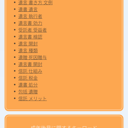
遺言 書き方 文例
遺書 遺言
遺言 執行者
遺言書 効力
受託者 受益者
遺言書 検認
遺言 開封
遺言 種類
遺贈 死因贈与
遺言書 開封
信託 仕組み
信託 税金
遺書 処分
包括 遺贈
信託 メリット
成年後見に関するキーワード