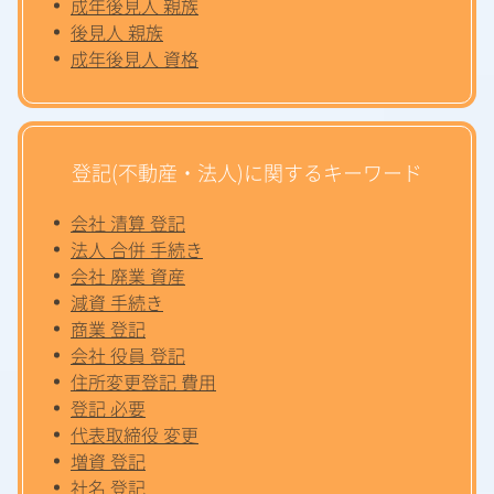
成年後見人 親族
後見人 親族
成年後見人 資格
登記(不動産・法人)に関するキーワード
会社 清算 登記
法人 合併 手続き
会社 廃業 資産
減資 手続き
商業 登記
会社 役員 登記
住所変更登記 費用
登記 必要
代表取締役 変更
増資 登記
社名 登記