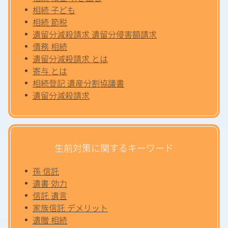
相続 子ども
相続 節税
遺留分減殺請求 遺留分侵害額請求
債務 相続
遺留分減殺請求 とは
寄与 とは
相続登記 遺産分割協議書
遺留分減殺請求
生前対策に関するキーワード
孫 信託
遺書 効力
信託 遺言
家族信託 デメリット
遺贈 相続