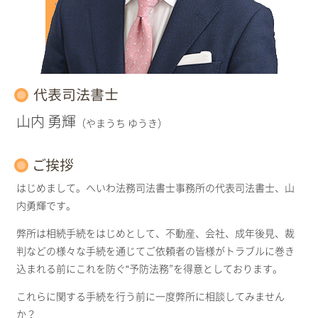
代表司法書士
山内 勇輝
（やまうち ゆうき）
ご挨拶
はじめまして。へいわ法務司法書士事務所の代表司法書士、山
内勇輝です。
弊所は相続手続をはじめとして、不動産、会社、成年後見、裁
判などの様々な手続を通じてご依頼者の皆様がトラブルに巻き
込まれる前にこれを防ぐ“予防法務”を得意としております。
これらに関する手続を行う前に一度弊所に相談してみません
か？