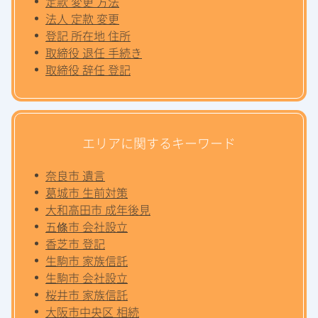
定款 変更 方法
法人 定款 変更
登記 所在地 住所
取締役 退任 手続き
取締役 辞任 登記
エリアに関するキーワード
奈良市 遺言
葛城市 生前対策
大和高田市 成年後見
五條市 会社設立
香芝市 登記
生駒市 家族信託
生駒市 会社設立
桜井市 家族信託
大阪市中央区 相続