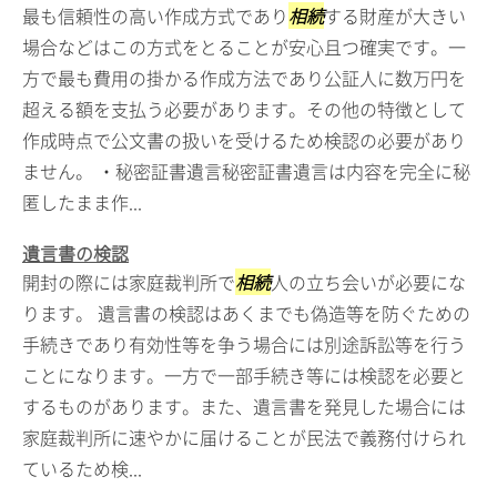
最も信頼性の高い作成方式であり
相続
する財産が大きい
場合などはこの方式をとることが安心且つ確実です。一
方で最も費用の掛かる作成方法であり公証人に数万円を
超える額を支払う必要があります。その他の特徴として
作成時点で公文書の扱いを受けるため検認の必要があり
ません。 ・秘密証書遺言秘密証書遺言は内容を完全に秘
匿したまま作...
遺言書の検認
開封の際には家庭裁判所で
相続
人の立ち会いが必要にな
ります。 遺言書の検認はあくまでも偽造等を防ぐための
手続きであり有効性等を争う場合には別途訴訟等を行う
ことになります。一方で一部手続き等には検認を必要と
するものがあります。また、遺言書を発見した場合には
家庭裁判所に速やかに届けることが民法で義務付けられ
ているため検...