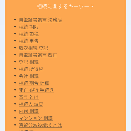
相続に関するキーワード
自筆証書遺言 法務局
相続 期限
相続 節税
相続 申告
数次相続 登記
自筆証書遺言 改正
登記 相続
相続 所得税
会社 相続
相続 割合 計算
死亡 銀行 手続き
寄与 とは
相続人 調査
内縁 相続
マンション 相続
遺留分減殺請求 とは