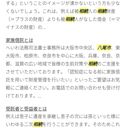
する」ということのイメージが湧かないという方も少な
くないでしょう。これは、例えば被
相続
人の
相続
財産
（＝プラスの財産）よりも被
相続
人がなした借金（＝マ
イナスの財産）の...
家族信託とは
へいわ法務司法書士事務所は大阪市中央区、
八尾市
、東
大阪市、柏原市、奈良市を中心に大阪、兵庫、奈良、京
都、滋賀の広い地域で皆様の生前対策や
相続
のご支援を
させていただいております。「認知症になる前に家族信
託を用いて財産管理を行いたい」といったご要望はお気
軽にご連絡ください。お電話でのお問い合わせも受け付
けております。...
受託者と受益者とは
例えば息子に遺産を承継し息子の次には孫といった様に
いわゆる二次
相続
を行うことができます。そのためこれ