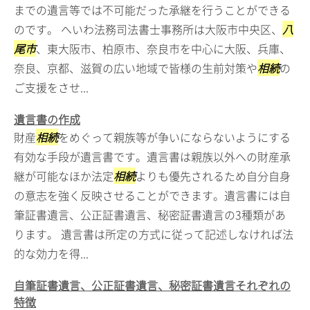
までの遺言等では不可能だった承継を行うことができる
のです。 へいわ法務司法書士事務所は大阪市中央区、
八
尾市
、東大阪市、柏原市、奈良市を中心に大阪、兵庫、
奈良、京都、滋賀の広い地域で皆様の生前対策や
相続
の
ご支援をさせ...
遺言書の作成
財産
相続
をめぐって親族等が争いにならないようにする
有効な手段が遺言書です。遺言書は親族以外への財産承
継が可能なほか法定
相続
よりも優先されるため自分自身
の意志を強く反映させることができます。遺言書には自
筆証書遺言、公正証書遺言、秘密証書遺言の3種類があ
ります。 遺言書は所定の方式に従って記述しなければ法
的な効力を得...
自筆証書遺言、公正証書遺言、秘密証書遺言それぞれの
特徴