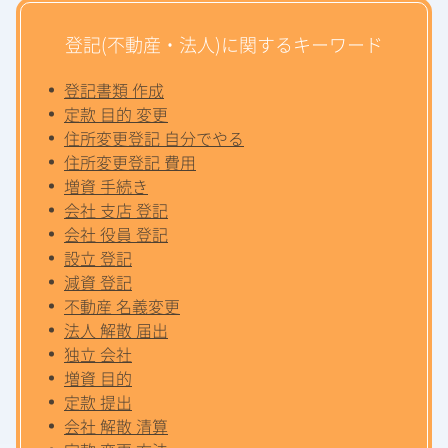
登記(不動産・法人)に関するキーワード
登記書類 作成
定款 目的 変更
住所変更登記 自分でやる
住所変更登記 費用
増資 手続き
会社 支店 登記
会社 役員 登記
設立 登記
減資 登記
不動産 名義変更
法人 解散 届出
独立 会社
増資 目的
定款 提出
会社 解散 清算