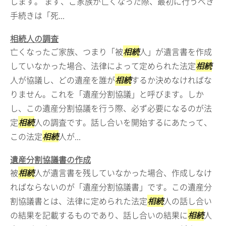
します。 まず、ご家族が亡くなった際、最初に行うべき
手続きは「死...
相続人の調査
亡くなったご家族、つまり「被
相続
人」が遺言書を作成
していなかった場合、法律によって定められた法定
相続
人が協議し、どの遺産を誰が
相続
するか決めなければな
りません。これを「遺産分割協議」と呼びます。しか
し、この遺産分割協議を行う際、必ず必要になるのが法
定
相続
人の調査です。話し合いを開始するにあたって、
この法定
相続
人が...
遺産分割協議書の作成
被
相続
人が遺言書を残していなかった場合、作成しなけ
ればならないのが「遺産分割協議書」です。この遺産分
割協議書とは、法律に定められた法定
相続
人の話し合い
の結果を記載するものであり、話し合いの結果に
相続
人