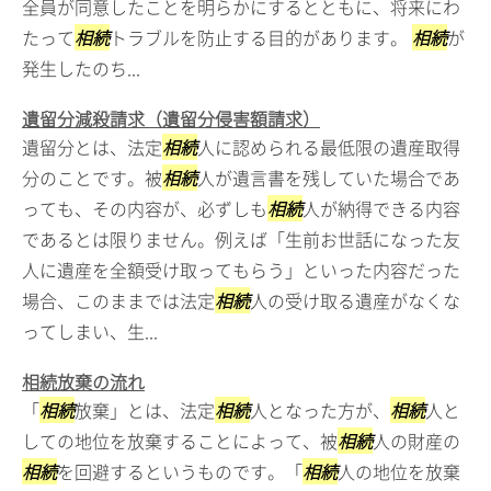
全員が同意したことを明らかにするとともに、将来にわ
たって
相続
トラブルを防止する目的があります。
相続
が
発生したのち...
遺留分減殺請求（遺留分侵害額請求）
遺留分とは、法定
相続
人に認められる最低限の遺産取得
分のことです。被
相続
人が遺言書を残していた場合であ
っても、その内容が、必ずしも
相続
人が納得できる内容
であるとは限りません。例えば「生前お世話になった友
人に遺産を全額受け取ってもらう」といった内容だった
場合、このままでは法定
相続
人の受け取る遺産がなくな
ってしまい、生...
相続放棄の流れ
「
相続
放棄」とは、法定
相続
人となった方が、
相続
人と
しての地位を放棄することによって、被
相続
人の財産の
相続
を回避するというものです。「
相続
人の地位を放棄