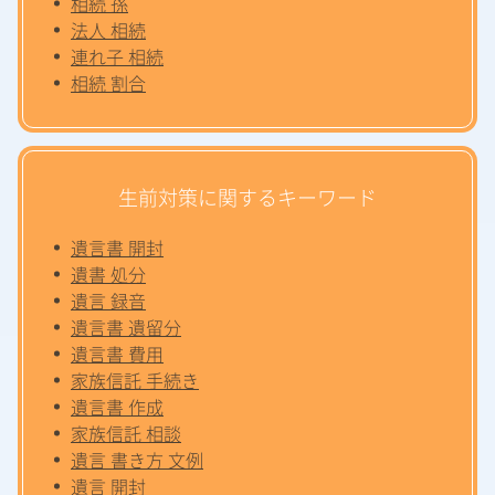
相続 孫
法人 相続
連れ子 相続
相続 割合
生前対策に関するキーワード
遺言書 開封
遺書 処分
遺言 録音
遺言書 遺留分
遺言書 費用
家族信託 手続き
遺言書 作成
家族信託 相談
遺言 書き方 文例
遺言 開封